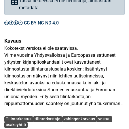
Tässä tietueessa ei ole tiedostoja, ainoastaan
metadata.
CC BY-NC-ND 4.0
Kuvaus
Kokotekstiversiota ei ole saatavissa.
Viime vuosina Yhdysvalloissa ja Euroopassa sattuneet
yritysten kirjanpitoskandaalit ovat kasvattaneet
kiinnostusta tilintarkastusalaa koskien; lisääntynyt
kiinnostus on näkynyt niin lehtien uutisoinneissa,
keskustelun avauksina eduskunnassa kuin laki- ja
direktiiviehdotuksina Suomen eduskuntaa ja Euroopan
unionia myöden. Erityisesti tilintarkastajan
riippumattomuuden sääntely on joutunut yhä tiukemman
sääntelyn kohteeksi. Tilintarkastajan
Avainsanat
vahingonkorvausvastuun osalta säännösmuutoksia ei sen
Tilintarkastus
tilintarkastaja
vahingonkorvaus
vastuu
sijaan ole luvassa.
osakeyhtiö