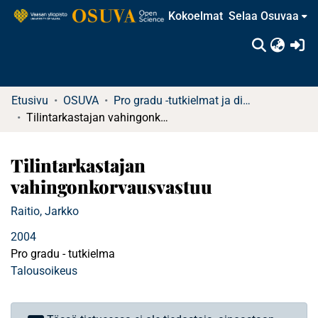
Kokoelmat
Selaa Osuvaa
(c
Etusivu
OSUVA
Pro gradu -tutkielmat ja diplomityöt
Tilintarkastajan vahingonkorvausvastuu
Tilintarkastajan
vahingonkorvausvastuu
Raitio, Jarkko
2004
Pro gradu - tutkielma
Talousoikeus