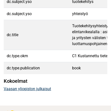
dc.subject.yso
tuotekehitys
dc.subject.yso
yhteistyö
Tuotekehitysyhteisty
elintarvikealalla : asi
dc.title
ja yritysten välisten 
luottamuspohjainen a
dc.type.okm
C1 Kustannettu tieteell
dc.type.publication
book
Kokoelmat
Vaasan yliopiston julkaisut