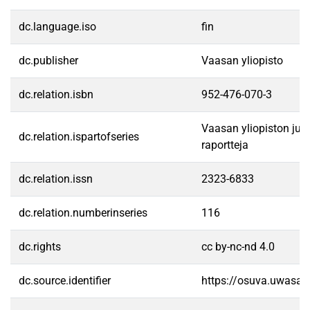
dc.language.iso
fin
dc.publisher
Vaasan yliopisto
dc.relation.isbn
952-476-070-3
Vaasan yliopiston julka
dc.relation.ispartofseries
raportteja
dc.relation.issn
2323-6833
dc.relation.numberinseries
116
dc.rights
cc by-nc-nd 4.0
dc.source.identifier
https://osuva.uwasa.