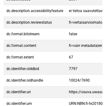
dc.description.accessibilityfeature
ei tietoa saavutettav
dc.description.reviewstatus
fi=vertaisarvioimato
dc.format.bitstream
false
dc.format.content
fi=vain metadata|en=
dc.format.extent
67
dc.identifier.olddbid
7797
dc.identifier.oldhandle
10024/7690
dc.identifier.uri
https://osuva.uwasa.
dc.identifier.urn
URN:NBN:fi-fe20180