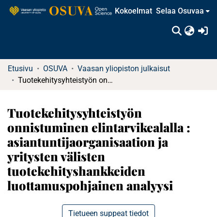
Kokoelmat
Selaa Osuvaa
(c
Etusivu
OSUVA
Vaasan yliopiston julkaisut
Tuotekehitysyhteistyön onnistuminen elintarvikealalla : asiantuntijaorganisaation ja yritysten välisten tuotekehityshankkeiden luottamuspohjainen analyysi
Tuotekehitysyhteistyön
onnistuminen elintarvikealalla :
asiantuntijaorganisaation ja
yritysten välisten
tuotekehityshankkeiden
luottamuspohjainen analyysi
Tietueen suppeat tiedot