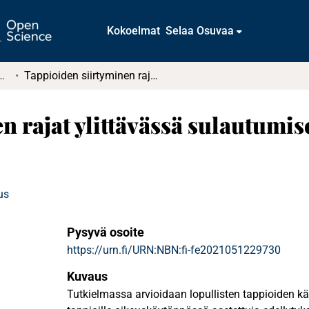
Kokoelmat
Selaa Osuvaa
tkielmat ja diplomityöt
Tappioiden siirtyminen rajat ylittävässä sulautumisessa : Lopulliset tappiot
 rajat ylittävässä sulautumise
us
Pysyvä osoite
https://urn.fi/URN:NBN:fi-fe2021051229730
Kuvaus
Tutkielmassa arvioidaan lopullisten tappioiden käsi