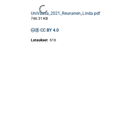
Ladataan...
UniVaasa_2021_Reunanen_Linda.pdf
746.31 KB
CC BY 4.0
Lataukset
616