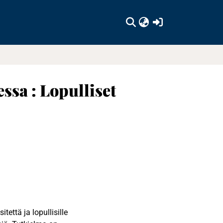
(current)
ssa : Lopulliset
tettä ja lopullisille