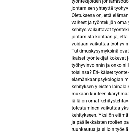
työntekijöiden johtamisodotu
johtamisen yhteyttä työhyvinv
Oletuksena on, että elämänka
vaiheet ja työntekijän oma yks
kehitys vaikuttavat työntekijä
johtamista kohtaan ja, että j
voidaan vaikuttaa työhyvinvoi
Tutkimuskysymyksinä ovat: Mi
ikäiset työntekijät kokevat jo
työhyvinvoinnin ja onko niillä
toisiinsa? Eri-ikäiset työnteki
elämänkaaripsykologian mall
kehityksen yleisten lainalais
mukaan kuuteen ikäryhmään.
iällä on omat kehitystehtävän
toteutuminen vaikuttaa yksil
kehitykseen. Yksilön elämä v
ja päällekkäisten roolien pai
ruuhkautua ja silloin työelä