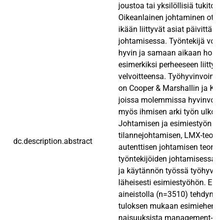
joustoa tai yksilöllisiä tukitoi
Oikeanlainen johtaminen ot
ikään liittyvät asiat päivittäi
johtamisessa. Työntekijä voi
hyvin ja samaan aikaan hoit
esimerkiksi perheeseen liittyv
velvoitteensa. Työhyvinvoinn
on Cooper & Marshallin ja Kal
joissa molemmissa hyvinvoin
myös ihmisen arki työn ulkop
Johtamisen ja esimiestyön k
tilannejohtamisen, LMX-teori
dc.description.abstract
autenttisen johtamisen teoriat
työntekijöiden johtamisessa
ja käytännön työssä työhyvinvo
läheisesti esimiestyöhön. Elä
aineistolla (n=3510) tehdyn 
tuloksen mukaan esimiehen 
naisuuksista management-ty