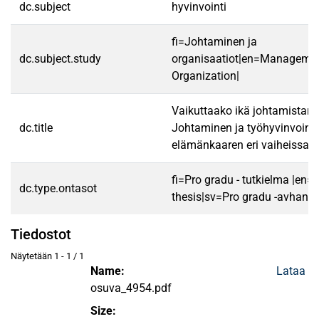
dc.subject
hyvinvointi
fi=Johtaminen ja
dc.subject.study
organisaatiot|en=Manageme
Organization|
Vaikuttaako ikä johtamistarpe
dc.title
Johtaminen ja työhyvinvointi
elämänkaaren eri vaiheissa
fi=Pro gradu - tutkielma |en=
dc.type.ontasot
thesis|sv=Pro gradu -avhandl
Tiedostot
Näytetään
1 - 1 / 1
Name:
Lataa
osuva_4954.pdf
Size: