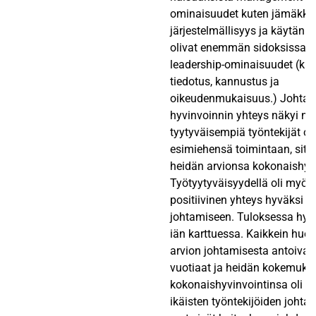
ominaisuudet kuten jämäkky
järjestelmällisyys ja käytän
olivat enemmän sidoksissa i
leadership-ominaisuudet (ku
tiedotus, kannustus ja
oikeudenmukaisuus.) Johtam
hyvinvoinnin yhteys näkyi niin
tyytyväisempiä työntekijät ol
esimiehensä toimintaan, sitä
heidän arvionsa kokonaishyvi
Työtyytyväisyydellä oli myös
positiivinen yhteys hyväksi k
johtamiseen. Tuloksessa hyvi
iän karttuessa. Kaikkein hu
arvion johtamisesta antoivat
vuotiaat ja heidän kokemuks
kokonaishyvinvointinsa oli hei
ikäisten työntekijöiden johta