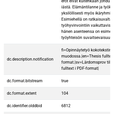
erot eivät kuitenkaan johdu yk
iästä. Elämäntilanne ja työky
yksilöllisesti myös ikäryhmien
Esimiehellä on ratkaisuvalta
työhyvinvointiin vaikuttaviss
hänen asenteensa on esimerk
työyhteisön suvaitsevaisuude
fi=Opinnäytetyö kokotekstin
muodossa.|en=Thesis fulltex
dc.description.notification
format.|sv=Lärdomsprov till
fulltext i PDF-format|
dc.format.bitstream
true
dc.format.extent
104
dc.identifier.olddbid
6812