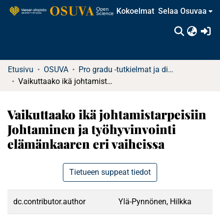
Kokoelmat
Selaa Osuvaa
(c
Etusivu
OSUVA
Pro gradu -tutkielmat ja diplomityöt
Vaikuttaako ikä johtamistarpeisiin Johtaminen ja työhyvinvointi elämänkaaren eri vaiheissa
Vaikuttaako ikä johtamistarpeisiin
Johtaminen ja työhyvinvointi
elämänkaaren eri vaiheissa
Tietueen suppeat tiedot
dc.contributor.author
Ylä-Pynnönen, Hilkka