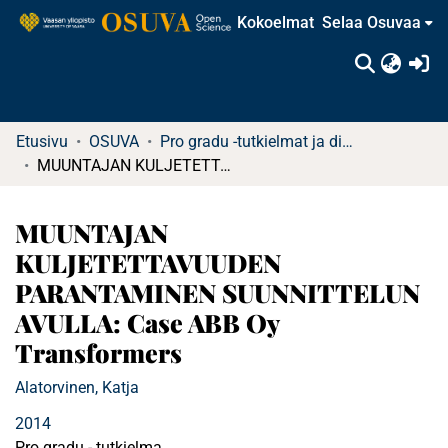
Kokoelmat
Selaa Osuvaa
(c
Etusivu
OSUVA
Pro gradu -tutkielmat ja diplomityöt
MUUNTAJAN KULJETETTAVUUDEN PARANTAMINEN SUUNNITTELUN AVULLA: Case ABB Oy Transformers
MUUNTAJAN
KULJETETTAVUUDEN
PARANTAMINEN SUUNNITTELUN
AVULLA: Case ABB Oy
Transformers
Alatorvinen, Katja
2014
Pro gradu - tutkielma