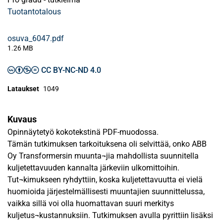
Tuotantotalous
osuva_6047.pdf
1.26 MB
CC BY-NC-ND 4.0
Lataukset
1049
Kuvaus
Opinnäytetyö kokotekstinä PDF-muodossa.
Tämän tutkimuksen tarkoituksena oli selvittää, onko ABB
Oy Transformersin muunta¬jia mahdollista suunnitella
kuljetettavuuden kannalta järkeviin ulkomittoihin.
Tut¬kimukseen ryhdyttiin, koska kuljetettavuutta ei vielä
huomioida järjestelmällisesti muuntajien suunnittelussa,
vaikka sillä voi olla huomattavan suuri merkitys
kuljetus¬kustannuksiin. Tutkimuksen avulla pyrittiin lisäksi