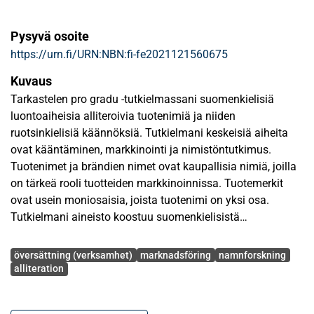
Pysyvä osoite
https://urn.fi/URN:NBN:fi-fe2021121560675
Kuvaus
Tarkastelen pro gradu -tutkielmassani suomenkielisiä
luontoaiheisia alliteroivia tuotenimiä ja niiden
ruotsinkielisiä käännöksiä. Tutkielmani keskeisiä aiheita
ovat kääntäminen, markkinointi ja nimistöntutkimus.
Tuotenimet ja brändien nimet ovat kaupallisia nimiä, joilla
on tärkeä rooli tuotteiden markkinoinnissa. Tuotemerkit
ovat usein moniosaisia, joista tuotenimi on yksi osa.
Tutkielmani aineisto koostuu suomenkielisistä
tuotenimistä sekä kolmen opiskelijaryhmän näille
Avainsanat
antamista käännösvaihtoehdoista. Lisäksi aineistooni
översättning (verksamhet)
marknadsföring
namnforskning
kuuluu opiskelijaryhmien tiedot mm. opiskelijoiden
alliteration
kielellisestä taustasta.