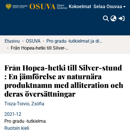
Kokoelmat
Selaa Osuvaa
(c
Etusivu
OSUVA
Pro gradu -tutkielmat ja diplomityöt (rajattu saatavuus)
Från Hopea-hetki till Silver-stund : En jämförelse av naturnära produktnamn med alliteration och deras översättningar
Från Hopea-hetki till Silver-stund
: En jämförelse av naturnära
produktnamn med alliteration och
deras översättningar
Tisza-Toivio, Zsófia
2021-12
Pro gradu -tutkielma
Ruotsin kieli