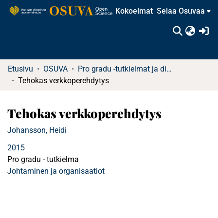
Kokoelmat
Selaa Osuvaa
(c
Etusivu
OSUVA
Pro gradu -tutkielmat ja diplomityöt (rajattu saatavuus)
Tehokas verkkoperehdytys
Tehokas verkkoperehdytys
Johansson, Heidi
2015
Pro gradu - tutkielma
Johtaminen ja organisaatiot