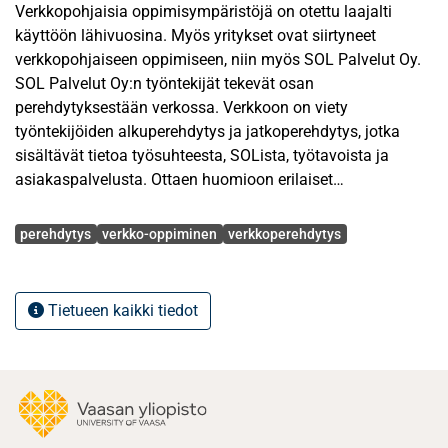
Verkkopohjaisia oppimisympäristöjä on otettu laajalti
käyttöön lähivuosina. Myös yritykset ovat siirtyneet
verkkopohjaiseen oppimiseen, niin myös SOL Palvelut Oy.
SOL Palvelut Oy:n työntekijät tekevät osan
perehdytyksestään verkossa. Verkkoon on viety
työntekijöiden alkuperehdytys ja jatkoperehdytys, jotka
sisältävät tietoa työsuhteesta, SOLista, työtavoista ja
asiakaspalvelusta. Ottaen huomioon erilaiset
henkilöstöryhmät, haluttiin tällä tutkimuksella kerätä tietoa
Avainsanat
verkkoperehdytyksen toimivuudesta ja käytettävyydestä.
perehdytys
verkko-oppiminen
verkkoperehdytys
Haluttiin selvittää millainen on toimiva verkkoperehdytys
niin että se palvelee sekä nuorempaa että vanhempaa
sukupolvea, unohtamatta maahanmuuttajataustaisia
Tietueen kaikki tiedot
työntekijöitä. Tutkimuksella haluttiin myös selvittää
esimiesten roolia ja asenteita verkkoperehdytykseen
liittyen.
Teoreettisessa viitekehyksessä on käsitelty
perehdyttämistä ja oppimista. Teoreettisesti on tarkasteltu