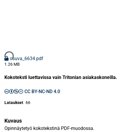
ataan...
osuva_6634.pdf
1.26 MB
Kokoteksti luettavissa vain Tritonian asiakaskoneilla.
CC BY-NC-ND 4.0
Lataukset
66
Kuvaus
Opinnäytetyö kokotekstinä PDF-muodossa.