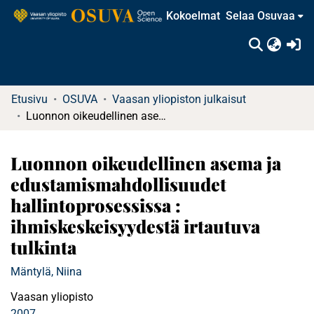
Kokoelmat
Selaa Osuvaa
(c
Etusivu
OSUVA
Vaasan yliopiston julkaisut
Luonnon oikeudellinen asema ja edustamismahdollisuudet hallintoprosessissa : ihmiskeskeisyydestä irtautuva tulkinta
Luonnon oikeudellinen asema ja
edustamismahdollisuudet
hallintoprosessissa :
ihmiskeskeisyydestä irtautuva
tulkinta
Mäntylä, Niina
Vaasan yliopisto
2007