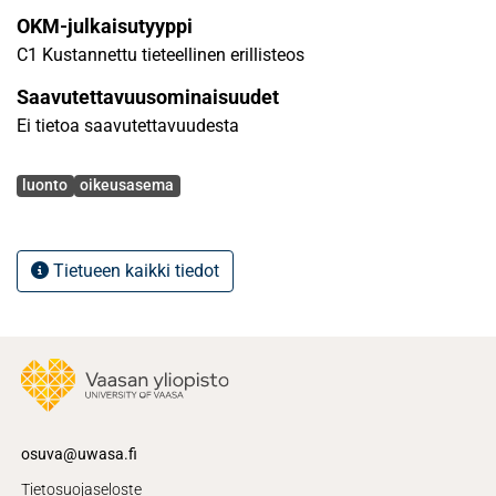
OKM-julkaisutyyppi
C1 Kustannettu tieteellinen erillisteos
Saavutettavuusominaisuudet
Ei tietoa saavutettavuudesta
Avainsanat
luonto
oikeusasema
Tietueen kaikki tiedot
osuva@uwasa.fi
Tietosuojaseloste