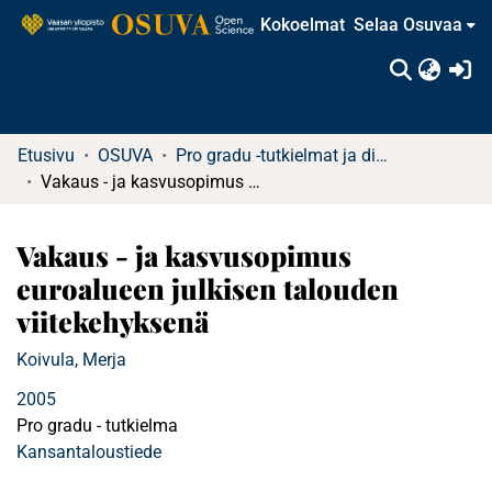
Kokoelmat
Selaa Osuvaa
(c
Etusivu
OSUVA
Pro gradu -tutkielmat ja diplomityöt
Vakaus - ja kasvusopimus euroalueen julkisen talouden viitekehyksenä
Vakaus - ja kasvusopimus
euroalueen julkisen talouden
viitekehyksenä
Koivula, Merja
2005
Pro gradu - tutkielma
Kansantaloustiede