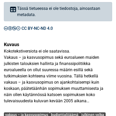
Tässä tietueessa ei ole tiedostoja, ainoastaan
metadata.
CC BY-NC-ND 4.0
Kuvaus
Kokotekstiversiota ei ole saatavissa.
Vakaus – ja kasvusopimus sekä euroalueen maiden
julkisten talouksien hallinta ja finanssipolitiikka
euroalueella on ollut suuressa määrin esillä sekä
tutkimuksien kohteena viime vuosina. Tällä hetkellä
vakaus – ja kasvusopimus on ajankohtaisempi kuin
koskaan, päätetäänhän sopimuksen muuttamisesta ja
näin ollen käytännössä katsoen sopimuksen koko
tulevaisuudesta kuluvan kevään 2005 aikana
Avainsanat
Tutkielmassa käsitellään euroalueen maiden julkisen
vakaus – ja kasvusopimus
budjettialijäämä
julkinen velka