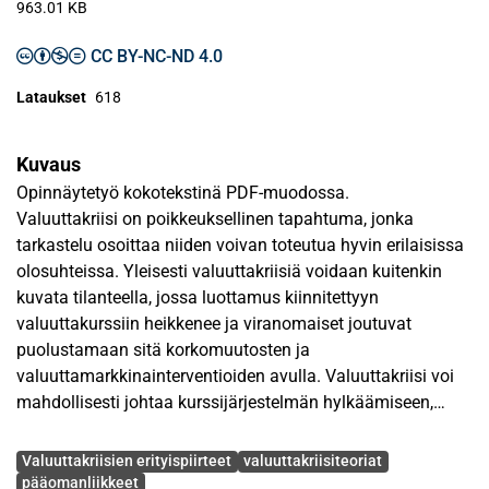
963.01 KB
CC BY-NC-ND 4.0
Lataukset
618
Kuvaus
Opinnäytetyö kokotekstinä PDF-muodossa.
Valuuttakriisi on poikkeuksellinen tapahtuma, jonka
tarkastelu osoittaa niiden voivan toteutua hyvin erilaisissa
olosuhteissa. Yleisesti valuuttakriisiä voidaan kuitenkin
kuvata tilanteella, jossa luottamus kiinnitettyyn
valuuttakurssiin heikkenee ja viranomaiset joutuvat
puolustamaan sitä korkomuutosten ja
valuuttamarkkinainterventioiden avulla. Valuuttakriisi voi
mahdollisesti johtaa kurssijärjestelmän hylkäämiseen,
mutta niin ei tarvitse käydä. Tällaisessa tilanteessa
Avainsanat
keskuspankin reservit ovat huvenneet tai korkotasossa on
Valuuttakriisien erityispiirteet
valuuttakriisiteoriat
tapahtunut huomattavaa nousua puolustettaessa valuutan
pääomanliikkeet