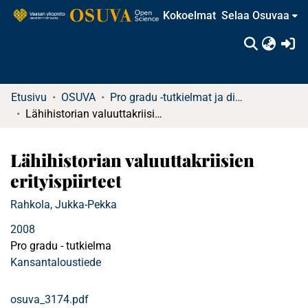
Kokoelmat
Selaa Osuvaa
(c
Etusivu
OSUVA
Pro gradu -tutkielmat ja diplomityöt
Lähihistorian valuuttakriisien erityispiirteet
Lähihistorian valuuttakriisien
erityispiirteet
Rahkola, Jukka-Pekka
2008
Pro gradu - tutkielma
Kansantaloustiede
osuva_3174.pdf