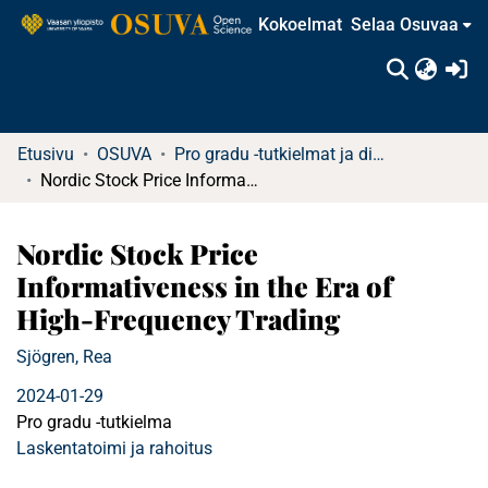
Kokoelmat
Selaa Osuvaa
(c
Etusivu
OSUVA
Pro gradu -tutkielmat ja diplomityöt
Nordic Stock Price Informativeness in the Era of High-Frequency Trading
Nordic Stock Price
Informativeness in the Era of
High-Frequency Trading
Sjögren, Rea
2024-01-29
Pro gradu -tutkielma
Laskentatoimi ja rahoitus