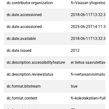
dc.contributor.organization
fi=Vaasan yliopisto|e
dc.date.accessioned
2018-06-11T13:32:32
dc.date.accessioned
2025-06-25T14:11:31
dc.date.available
2018-06-11T13:32:32
dc.date.issued
2012
dc.description.accessibilityfeature
ei tietoa saavutettav
dc.description.reviewstatus
fi=vertaisarvioimato
dc.format.bitstream
true
dc.format.content
fi=kokoteksti|en=fullte