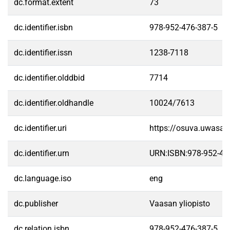
dc.format.extent
73
dc.identifier.isbn
978-952-476-387-5
dc.identifier.issn
1238-7118
dc.identifier.olddbid
7714
dc.identifier.oldhandle
10024/7613
dc.identifier.uri
https://osuva.uwasa.
dc.identifier.urn
URN:ISBN:978-952-47
dc.language.iso
eng
dc.publisher
Vaasan yliopisto
dc.relation.isbn
978-952-476-387-5