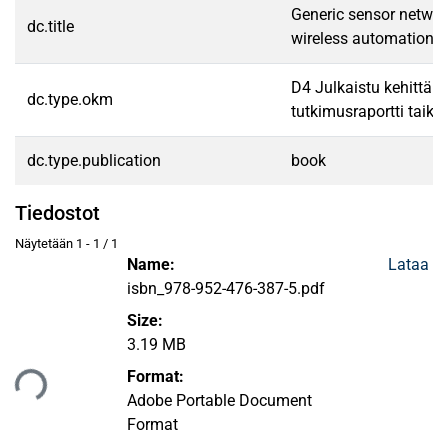
Generic sensor network
dc.title
wireless automation 
D4 Julkaistu kehittämi
dc.type.okm
tutkimusraportti taikka
dc.type.publication
book
Tiedostot
Näytetään
1 - 1 / 1
Name:
Lataa
isbn_978-952-476-387-5.pdf
Size:
3.19 MB
aan...
Format:
Adobe Portable Document
Format