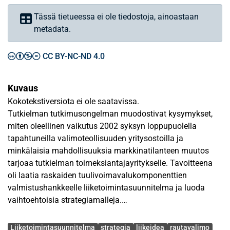
Tässä tietueessa ei ole tiedostoja, ainoastaan
metadata.
CC BY-NC-ND 4.0
Kuvaus
Kokotekstiversiota ei ole saatavissa.
Tutkielman tutkimusongelman muodostivat kysymykset,
miten oleellinen vaikutus 2002 syksyn loppupuolella
tapahtuneilla valimoteollisuuden yritysostoilla ja
minkälaisia mahdollisuuksia markkinatilanteen muutos
tarjoaa tutkielman toimeksiantajayritykselle. Tavoitteena
oli laatia raskaiden tuulivoimavalukomponenttien
valmistushankkeelle liiketoimintasuunnitelma ja luoda
vaihtoehtoisia strategiamalleja.
Avainsanat
Tutkimusaineisto koostui sekä kvalitatiivisesta että
Liiketoimintasuunnitelma
strategia
liikeidea
rautavalimo