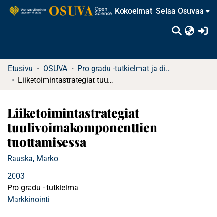
Kokoelmat
Selaa Osuvaa
(c
Etusivu
OSUVA
Pro gradu -tutkielmat ja diplomityöt
Liiketoimintastrategiat tuulivoimakomponenttien tuottamisessa
Liiketoimintastrategiat
tuulivoimakomponenttien
tuottamisessa
Rauska, Marko
2003
Pro gradu - tutkielma
Markkinointi