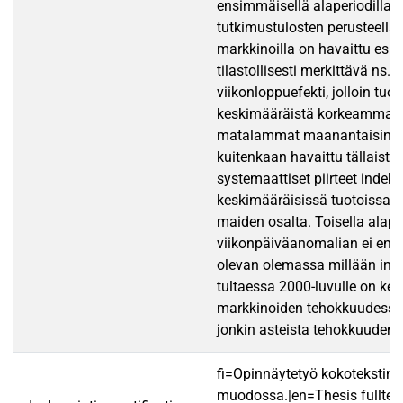
ensimmäisellä alaperiodilla.
tutkimustulosten perusteella k
markkinoilla on havaittu esii
tilastollisesti merkittävä ns. 
viikonloppuefekti, jolloin tuot
keskimääräistä korkeammat p
matalammat maanantaisin. B
kuitenkaan havaittu tällaista 
systemaattiset piirteet indeks
keskimääräisissä tuotoissa va
maiden osalta. Toisella alaper
viikonpäiväanomalian ei enä
olevan olemassa millään inde
tultaessa 2000-luvulle on keh
markkinoiden tehokkuudessa
jonkin asteista tehokkuuden 
fi=Opinnäytetyö kokotekstin
muodossa.|en=Thesis fulltex