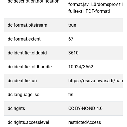
dc.description.notification
format.|sv=Lärdomsprov till
fulltext i PDF-format|
dc.format.bitstream
true
dc.format.extent
67
dc.identifier.olddbid
3610
dc.identifier.oldhandle
10024/3562
dc.identifier.uri
https://osuva.uwasa.fi/han
dc.language.iso
fin
dc.rights
CC BY-NC-ND 4.0
dc.rights.accesslevel
restrictedAccess