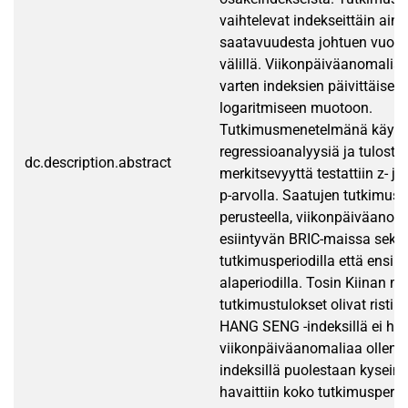
vaihtelevat indekseittäin aine
saatavuudesta johtuen vuosi
välillä. Viikonpäiväanomalian
varten indeksien päivittäiset t
logaritmiseen muotoon.
Tutkimusmenetelmänä käytet
regressioanalyysiä ja tulosten 
dc.description.abstract
merkitsevyyttä testattiin z- ja
p-arvolla. Saatujen tutkimust
perusteella, viikonpäiväanoma
esiintyvän BRIC-maissa sekä
tutkimusperiodilla että ensi
alaperiodilla. Tosin Kiinan ma
tutkimustulokset olivat ristiriit
HANG SENG -indeksillä ei hav
viikonpäiväanomaliaa ollenk
indeksillä puolestaan kyseine
havaittiin koko tutkimusperio