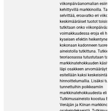
viikonpäiväanomalian esiint
kehittyvillä markkinoilla. Ta
selvittää, eroavatko eri viiko
keskimääräiset tuotot toisist
tutkitaan onko viikonpäiväa
voimakkuudessa eroja eli ha
kyseisen efektin heikentyneen
kokonaan kadonneen tuoree
aineistolla tutkittuna. Tutkie
teoriaosassa tutustutaan ta
markkinatehokkuuden käsitt
läpi osakkeen arvomääräytym
esitellään kaksi keskeisintä 
hinnoittelumallia. Lisäksi tu
tunnettuihin poikkeamiin
markkinatehokkuudesta eli a
Tutkimusaineisto koostuu Bras
Venäjän ja Kiinan markkinoi
osakeindekseistä. Tutkimuspe