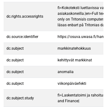
fi=Kokoteksti luettavissa vain
asiakaskoneilla.|en=Full text
dc.rights.accessrights
only on Tritonia's computers.
läsas enbart på Tritonias dato
dc.source.identifier
https://osuva.uwasa.fi/han
dc.subject
markkinatehokkuus
dc.subject
kehittyvät markkinat
dc.subject
anomalia
dc.subject
viikonpäiväefekti
fi=Laskentatoimi ja rahoitus
dc.subject.study
and Finance|