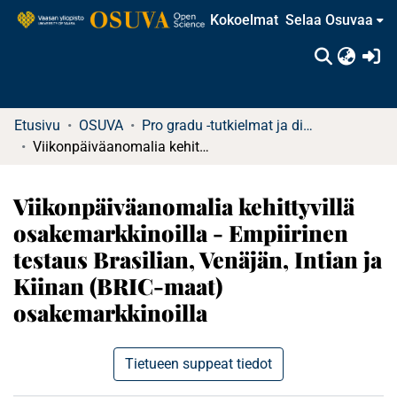
Kokoelmat
Selaa Osuvaa
(c
Etusivu
OSUVA
Pro gradu -tutkielmat ja diplomityöt (rajattu saatavuus)
Viikonpäiväanomalia kehittyvillä osakemarkkinoilla - Empiirinen testaus Brasilian, Venäjän, Intian ja Kiinan (BRIC-maat) osakemarkkinoilla
Viikonpäiväanomalia kehittyvillä
osakemarkkinoilla - Empiirinen
testaus Brasilian, Venäjän, Intian ja
Kiinan (BRIC-maat)
osakemarkkinoilla
Tietueen suppeat tiedot