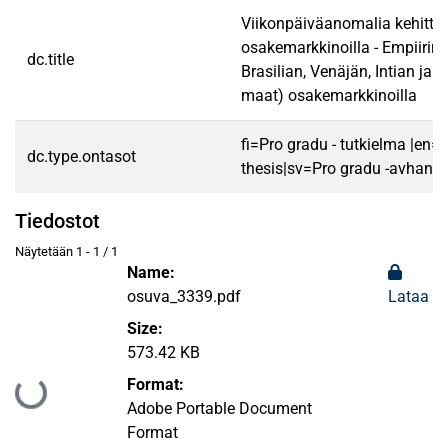
Viikonpäiväanomalia kehittyv
osakemarkkinoilla - Empiirin
dc.title
Brasilian, Venäjän, Intian ja K
maat) osakemarkkinoilla
fi=Pro gradu - tutkielma |en=
dc.type.ontasot
thesis|sv=Pro gradu -avhandl
Tiedostot
Näytetään
1 - 1 / 1
Name:
osuva_3339.pdf
Lataa
Size:
573.42 KB
Format:
Ladataan...
Adobe Portable Document
Format