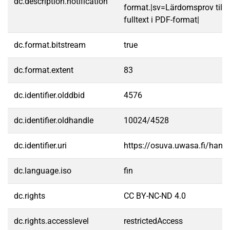
dc.description.notification
format.|sv=Lärdomsprov till
fulltext i PDF-format|
dc.format.bitstream
true
dc.format.extent
83
dc.identifier.olddbid
4576
dc.identifier.oldhandle
10024/4528
dc.identifier.uri
https://osuva.uwasa.fi/han
dc.language.iso
fin
dc.rights
CC BY-NC-ND 4.0
dc.rights.accesslevel
restrictedAccess