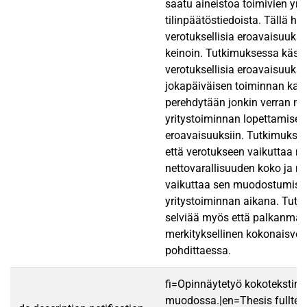
saatu aineistoa toimivien yri
tilinpäätöstiedoista. Tällä ha
verotuksellisia eroavaisuuks
keinoin. Tutkimuksessa käsit
verotuksellisia eroavaisuuks
jokapäiväisen toiminnan kan
perehdytään jonkin verran m
yritystoiminnan lopettamiseen 
eroavaisuuksiin. Tutkimukse
että verotukseen vaikuttaa me
nettovarallisuuden koko ja m
vaikuttaa sen muodostumise
yritystoiminnan aikana. Tut
selviää myös että palkanma
merkityksellinen kokonaisver
pohdittaessa.
fi=Opinnäytetyö kokotekstin
muodossa.|en=Thesis fulltex