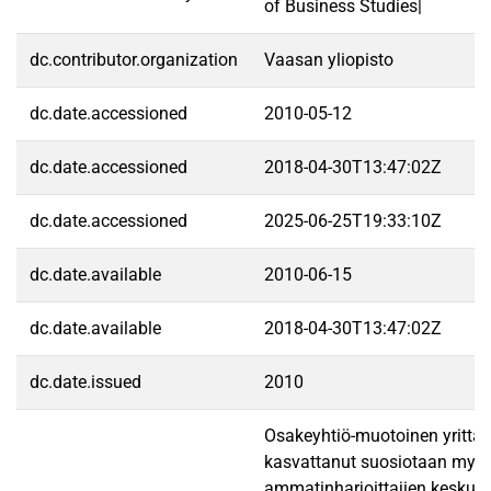
of Business Studies|
dc.contributor.organization
Vaasan yliopisto
dc.date.accessioned
2010-05-12
dc.date.accessioned
2018-04-30T13:47:02Z
dc.date.accessioned
2025-06-25T19:33:10Z
dc.date.available
2010-06-15
dc.date.available
2018-04-30T13:47:02Z
dc.date.issued
2010
Osakeyhtiö-muotoinen yrittä
kasvattanut suosiotaan myös
ammatinharjoittajien keskuu