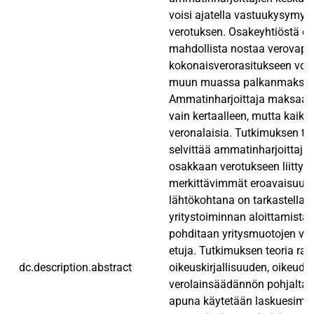
voisi ajatella vastuukysymys
verotuksen. Osakeyhtiöstä os
mahdollista nostaa verovapaa
kokonaisverorasitukseen voi
muun muassa palkanmaksull
Ammatinharjoittaja maksaa t
vain kertaalleen, mutta kaikki
veronalaisia. Tutkimuksen ta
selvittää ammatinharjoittaja
osakkaan verotukseen liittyvä
merkittävimmät eroavaisuude
lähtökohtana on tarkastella t
yritystoiminnan aloittamista, 
pohditaan yritysmuotojen ver
etuja. Tutkimuksen teoria ra
dc.description.abstract
oikeuskirjallisuuden, oikeuden
verolainsäädännön pohjalta.
apuna käytetään laskuesimer