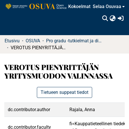
Kokoelmat
Selaa Osuvaa
(c
Etusivu
OSUVA
Pro gradu -tutkielmat ja diplomityöt (rajattu saatavuus)
VEROTUS PIENYRITTÄJÄN YRITYSMUODON VALINNASSA
VEROTUS PIENYRITTÄJÄN
YRITYSMUODON VALINNASSA
Tietueen suppeat tiedot
dc.contributor.author
Rajala, Anna
fi=Kauppatieteellinen tiedek
dc.contributor.faculty