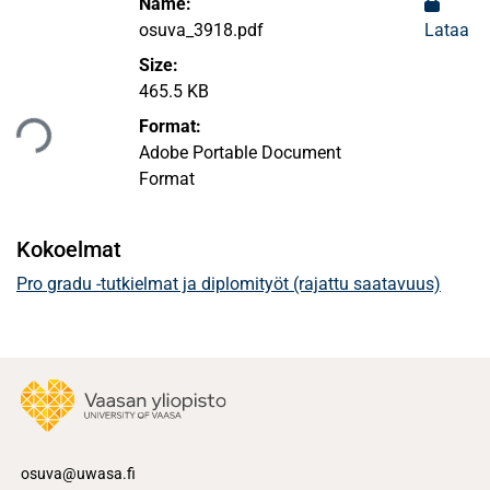
Name:
osuva_3918.pdf
Lataa
Size:
ataan...
465.5 KB
Format:
Adobe Portable Document
Format
Kokoelmat
Pro gradu -tutkielmat ja diplomityöt (rajattu saatavuus)
osuva@uwasa.fi