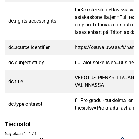
fi=Kokoteksti luettavissa vain
asiakaskoneilla.|en=Full text
dc.rights.accessrights
only on Tritonia's computers.
läsas enbart på Tritonias dato
dc.source.identifier
https://osuva.uwasa.fi/han
dc.subject.study
fi=Talousoikeus|en=Business
VEROTUS PIENYRITTÄJÄN 
dc.title
VALINNASSA
fi=Pro gradu - tutkielma |en=
dc.type.ontasot
thesis|sv=Pro gradu -avhandl
Tiedostot
Näytetään
1 - 1 / 1