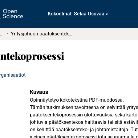
Kokoelmat
Selaa Osuvaa
t ja diplomityöt (rajattu saatavuus)
Yritysjohdon päätöksentekoprosessi
entekoprosessi
rganisaatiot
Kuvaus
Opinnäytetyö kokotekstinä PDF-muodossa.
Tämän tutkimuksen tavoitteena on selvittää yrity
päätöksentekoprosessin ulottuvuuksia sekä kartoit
johtuvia päätöksentekoa haittaavia tai sitä estävi
on kehittää päätöksenteko- ja johtamistaitoja. T
yleinen päätöksentekoprosessi jota seuraamalla 