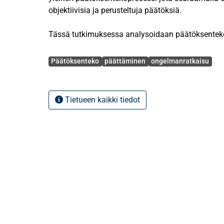
objektiivisia ja perusteltuja päätöksiä.
Tässä tutkimuksessa analysoidaan päätöksenteko- 
sekä 50 systemaattisena satunnaisotantana tieteel
Avainsanat
tietokannasta valittua vuosien 1993 - 2013 välill
Päätöksenteko
päättäminen
ongelmanratkaisu
käsittelevää artikkelia. Tutkimusmenetelmänä kä
analyysisynteesiä, jossa kirjallisuuteen ja artikke
tutkimusaineisto puretaan osiin, analysoidaan ja
Tietueen kaikki tiedot
perusteella uudelleen päätöksentekoprosessin mal
Päätöksenteko on moniulotteinen prosessi, johon 
toiminnalla on vaikutusta. Huonoon päätöksentek
kulminoituivat monesti päätöksentekijään, mutta ei
Tutkimuksessa kävi selvästi ilmi, että tehokasta
organisaation liiketoimintaprosesseissa olevat puu
jännitteet sekä huono johtaminen. Päätöksentekot
johtamisen kehittäminen vaikuttavat positiivisest
päätösten tekemiseen.