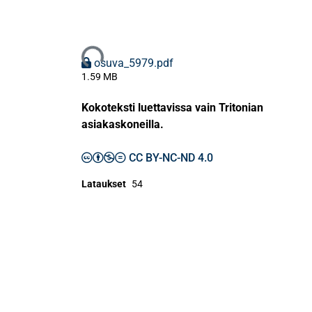
Ladataan...
osuva_5979.pdf
1.59 MB
Kokoteksti luettavissa vain Tritonian
asiakaskoneilla.
CC BY-NC-ND 4.0
Lataukset
54