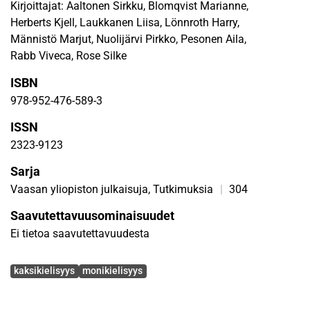
Kirjoittajat: Aaltonen Sirkku, Blomqvist Marianne,
Herberts Kjell, Laukkanen Liisa, Lönnroth Harry,
Männistö Marjut, Nuolijärvi Pirkko, Pesonen Aila,
Rabb Viveca, Rose Silke
ISBN
978-952-476-589-3
ISSN
2323-9123
Sarja
Vaasan yliopiston julkaisuja, Tutkimuksia
|
304
Saavutettavuusominaisuudet
Ei tietoa saavutettavuudesta
Avainsanat
kaksikielisyys
monikielisyys