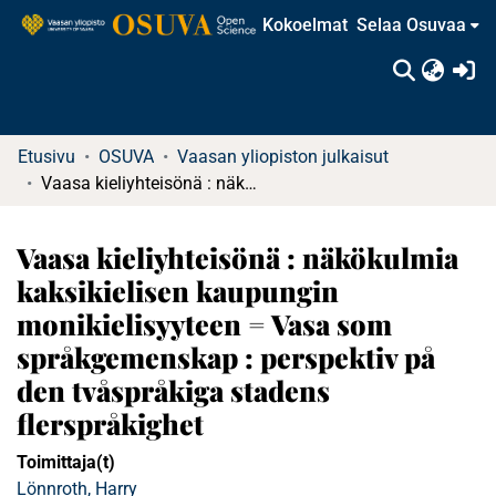
Kokoelmat
Selaa Osuvaa
(c
Etusivu
OSUVA
Vaasan yliopiston julkaisut
Vaasa kieliyhteisönä : näkökulmia kaksikielisen kaupungin monikielisyyteen = Vasa som språkgemenskap : perspektiv på den tvåspråkiga stadens flerspråkighet
Vaasa kieliyhteisönä : näkökulmia
kaksikielisen kaupungin
monikielisyyteen = Vasa som
språkgemenskap : perspektiv på
den tvåspråkiga stadens
flerspråkighet
Toimittaja(t)
Lönnroth, Harry