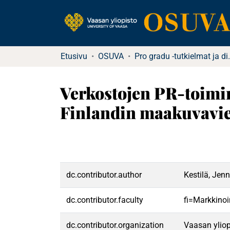
Etusivu
OSUVA
Pro gradu -tu
Verkostojen PR-toimin
Finlandin maakuvaviest
dc.contributor.author
Kestilä, Jen
dc.contributor.faculty
fi=Markkinoi
dc.contributor.organization
Vaasan yliop