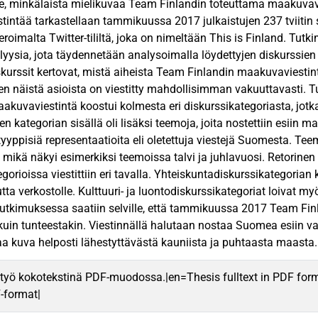
le, minkälaista mielikuvaa Team Finlandin toteuttama maakuva
intää tarkastellaan tammikuussa 2017 julkaistujen 237 tviitin sis
eroimalta Twitter-tililtä, joka on nimeltään This is Finland. T
lyysia, jota täydennetään analysoimalla löydettyjen diskurssien
skurssit kertovat, mistä aiheista Team Finlandin maakuvaviestin
ten näistä asioista on viestitty mahdollisimman vakuuttavasti. 
kuvaviestintä koostui kolmesta eri diskurssikategoriasta, jotka o
n kategorian sisällä oli lisäksi teemoja, joita nostettiin esiin
tyyppisiä representaatioita eli oletettuja viestejä Suomesta. Teem
mikä näkyi esimerkiksi teemoissa talvi ja juhlavuosi. Retorinen an
gorioissa viestittiin eri tavalla. Yhteiskuntadiskurssikategorian 
utta verkostolle. Kulttuuri- ja luontodiskurssikategoriat loivat
tkimuksessa saatiin selville, että tammikuussa 2017 Team Fin
ä kuin tunteestakin. Viestinnällä halutaan nostaa Suomea esiin v
a kuva helposti lähestyttävästä kauniista ja puhtaasta maasta.
työ kokotekstinä PDF-muodossa.|en=Thesis fulltext in PDF for
F-format|