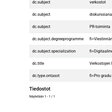
dc.subject
verkostot
dc.subject
diskurssiana
dc.subject
PR-toiminta
dc.subject.degreeprogramme
fi=Viestinnä
dc.subject.specialization
fi=Digitaali
dc.title
Verkostojen 
dc.type.ontasot
fi=Pro gradu
Tiedostot
Näytetään
1 - 1 / 1