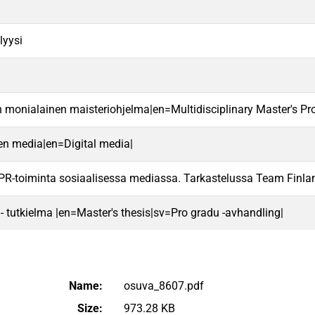
lyysi
n monialainen maisteriohjelma|en=Multidisciplinary Master's 
nen media|en=Digital media|
PR-toiminta sosiaalisessa mediassa. Tarkastelussa Team Finland
 - tutkielma |en=Master's thesis|sv=Pro gradu -avhandling|
Name:
osuva_8607.pdf
Size:
973.28 KB