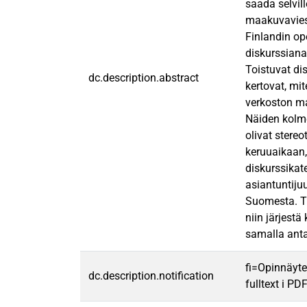
saada selvil
maakuvaviest
Finlandin op
diskurssiana
Toistuvat di
dc.description.abstract
kertovat, mi
verkoston maa
Näiden kolme
olivat stereo
keruuaikaan, 
diskurssikate
asiantuntiju
Suomesta. Tu
niin järjest
samalla anta
fi=Opinnäyte
dc.description.notification
fulltext i PD