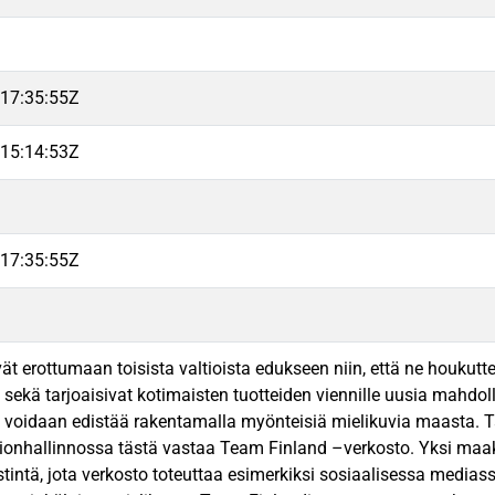
17:35:55Z
15:14:53Z
17:35:55Z
vät erottumaan toisista valtioista edukseen niin, että ne houkutte
a sekä tarjoaisivat kotimaisten tuotteiden viennille uusia mahdol
 voidaan edistää rakentamalla myönteisiä mielikuvia maasta. Tä
onhallinnossa tästä vastaa Team Finland –verkosto. Yksi maak
intä, jota verkosto toteuttaa esimerkiksi sosiaalisessa media