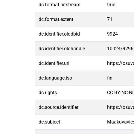
dc.format.bitstream
true
dc.format.extent
71
dc.identifier.olddbid
9924
dc.identifier.oldhandle
10024/9296
dc.identifier.uri
https://osu
dc.language.iso
fin
dc.rights
CC BY-NC-ND
dc.source.identifier
https://osu
dc.subject
Maakuvaviest