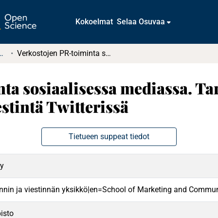
Kokoelmat
Selaa Osuvaa
tkielmat ja diplomityöt
Verkostojen PR-toiminta sosiaalisessa mediassa. Tarkastelussa Team Finlandin maakuvaviestintä Twitterissä
ta sosiaalisessa mediassa. T
intä Twitterissä
Tietueen suppeat tiedot
ny
nnin ja viestinnän yksikkö|en=School of Marketing and Commun
isto