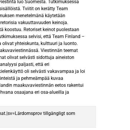
viestintä luo Suomesta. Tutkimuksessa
ällöistä. Tviitit on kerätty Team
utkimuksen menetelmänä käytetään
 retorisia vakuuttavuuden keinoja.
tä koostuu. Retoriset keinot puolestaan
Tutkimuksessa selvisi, että Team Finland –
livat yhteiskunta, kulttuuri ja luonto.
 maakuvaviestinnässä. Viestinnän teemat
at olivat selvästi sidottuja aineiston
alyysi paljasti, että eri
kielenkäyttö oli selvästi vakavampaa ja loi
 myönteistä ja pehmeämpää kuvaa
landin maakuvaviestinnän eetos rakentui
ahvana osaajana eri osa-alueilla ja
mat.|sv=Lärdomsprov tillgängligt som