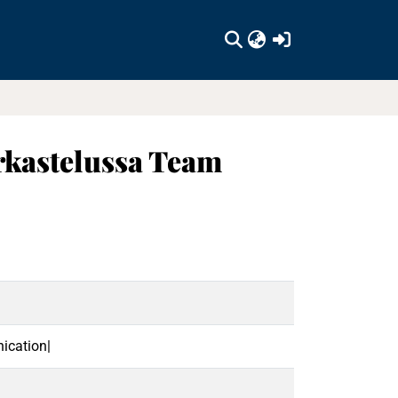
(current)
arkastelussa Team
ication|