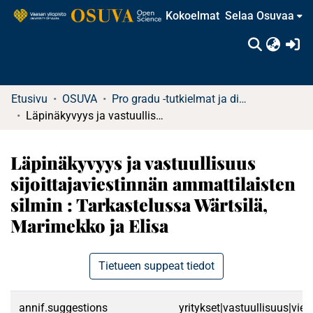
Kokoelmat
Selaa Osuvaa
(c
Etusivu
OSUVA
Pro gradu -tutkielmat ja diplomityöt
Läpinäkyvyys ja vastuullisuus sijoittajaviestinnän ammattilaisten silmin : Tarkastelussa Wärtsilä, Marimekko ja Elisa
Läpinäkyvyys ja vastuullisuus
sijoittajaviestinnän ammattilaisten
silmin : Tarkastelussa Wärtsilä,
Marimekko ja Elisa
Tietueen suppeat tiedot
annif.suggestions
yritykset|vastuullisuus|vies