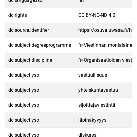
dc.language.iso
fin
dc.rights
CC BY-NC-ND 4.0
dc.source.identifier
https://osuva.uwasa.fi/h
dc.subject.degreeprogramme
fi=Viestinnän monialainen
dc.subject.discipline
fi=Organisaatioiden viesti
dc.subject.yso
vastuullisuus
dc.subject.yso
yhteiskuntavastuu
dc.subject.yso
sijoittajaviestintä
dc.subject.yso
läpinäkyvyys
dc.subject.yso
diskurssi