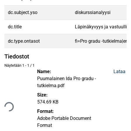
dc.subject.yso
diskurssianalyysi
dc.title
Läpinäkyvyys ja vastuullisu
dc.type.ontasot
fi=Pro gradu -tutkielma|en
Tiedostot
Näytetään
1 - 1 / 1
Name:
Lataa
Puumalainen Ida Pro gradu -
tutkielma.pdf
ataan...
Size:
574.69 KB
Format:
Adobe Portable Document
Format