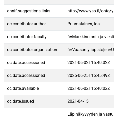
annif.suggestions.links
http://www.yso.fi/onto/ys
dc.contributor.author
Puumalainen, Ida
dc.contributor.faculty
fi=Markkinoinnin ja viest
dc.contributor.organization
fi=Vaasan yliopisto|en=Uni
dc.date.accessioned
2021-06-02T15:40:02Z
dc.date.accessioned
2025-06-25T16:45:49Z
dc.date.available
2021-06-02T15:40:02Z
dc.date.issued
2021-04-15
Läpinäkyvyyden ja vastuullis