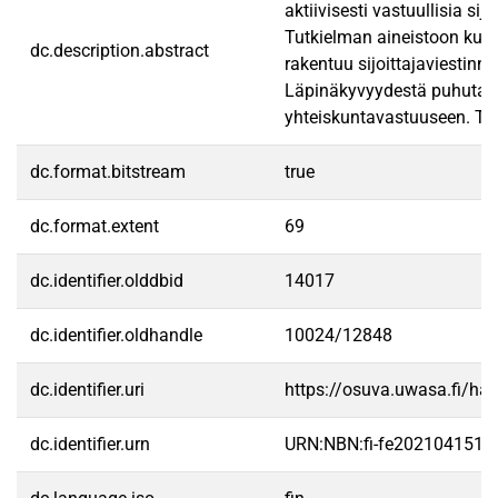
aktiivisesti vastuullisia s
Tutkielman aineistoon kuulu
dc.description.abstract
rakentuu sijoittajaviestinn
Läpinäkyvyydestä puhutaan v
yhteiskuntavastuuseen. Tutk
dc.format.bitstream
true
dc.format.extent
69
dc.identifier.olddbid
14017
dc.identifier.oldhandle
10024/12848
dc.identifier.uri
https://osuva.uwasa.fi/h
dc.identifier.urn
URN:NBN:fi-fe2021041510