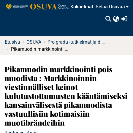
Kokoelmat
Selaa Osuvaa
(c
Etusivu
OSUVA
Pro gradu -tutkielmat ja diplomityöt
Pikamuodin markkinointi pois muodista : Markkinoinnin viestinnälliset keinot kulutustottumusten kääntämiseksi kansainvälisestä pikamuodista vastuullisiin kotimaisiin muotibrändeihin
Pikamuodin markkinointi pois
muodista : Markkinoinnin
viestinnälliset keinot
kulutustottumusten kääntämiseksi
kansainvälisestä pikamuodista
vastuullisiin kotimaisiin
muotibrändeihin
Perttunen, Anna