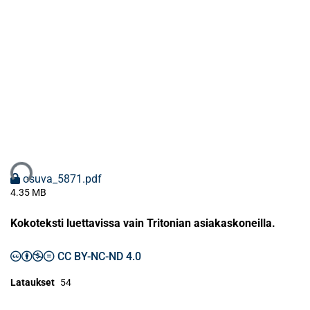
taan...
osuva_5871.pdf
4.35 MB
Kokoteksti luettavissa vain Tritonian asiakaskoneilla.
CC BY-NC-ND 4.0
Lataukset
54