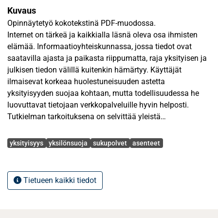
Kuvaus
Opinnäytetyö kokotekstinä PDF-muodossa.
Internet on tärkeä ja kaikkialla läsnä oleva osa ihmisten
elämää. Informaatioyhteiskunnassa, jossa tiedot ovat
saatavilla ajasta ja paikasta riippumatta, raja yksityisen ja
julkisen tiedon välillä kuitenkin hämärtyy. Käyttäjät
ilmaisevat korkeaa huolestuneisuuden astetta
yksityisyyden suojaa kohtaan, mutta todellisuudessa he
luovuttavat tietojaan verkkopalveluille hyvin helposti.
Tutkielman tarkoituksena on selvittää yleistä
suhtautumista yksityisyyden suojaa kohtaan ja tarkastella
Avainsanat
eroja suhtautumisessa eri sukupolvien välillä. Lisäksi
yksityisyys
yksilönsuoja
sukupolvet
asenteet
tutkielmassa luodaan teoreettinen viitekehys yksilöiden
käsityksistä yksityisyyden suojaa kohtaan, yksityisyyttä
uhkaavista tekijöistä ja yksityisyyttä suojaavasta
Tietueen kaikki tiedot
lainsäädännöstä.
Tutkimusaineisto kerättiin kyselylomakkeen avulla.