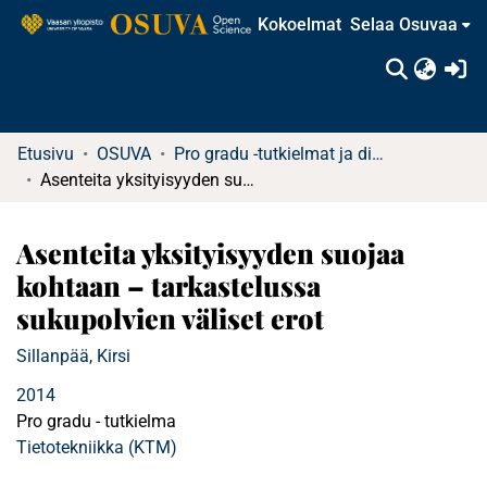
Kokoelmat
Selaa Osuvaa
(c
Etusivu
OSUVA
Pro gradu -tutkielmat ja diplomityöt (rajattu saatavuus)
Asenteita yksityisyyden suojaa kohtaan – tarkastelussa sukupolvien väliset erot
Asenteita yksityisyyden suojaa
kohtaan – tarkastelussa
sukupolvien väliset erot
Sillanpää, Kirsi
2014
Pro gradu - tutkielma
Tietotekniikka (KTM)