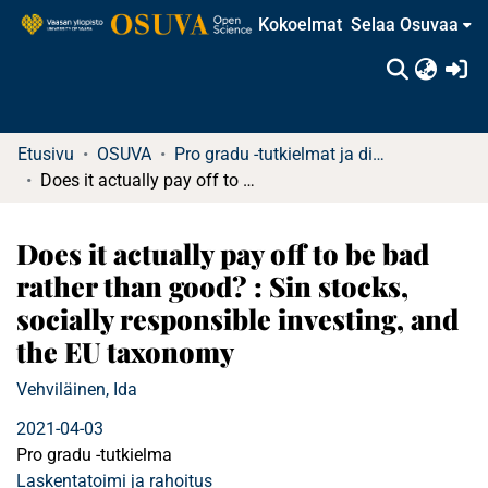
Kokoelmat
Selaa Osuvaa
(c
Etusivu
OSUVA
Pro gradu -tutkielmat ja diplomityöt
Does it actually pay off to be bad rather than good? : Sin stocks, socially responsible investing, and the EU taxonomy
Does it actually pay off to be bad
rather than good? : Sin stocks,
socially responsible investing, and
the EU taxonomy
Vehviläinen, Ida
2021-04-03
Pro gradu -tutkielma
Laskentatoimi ja rahoitus