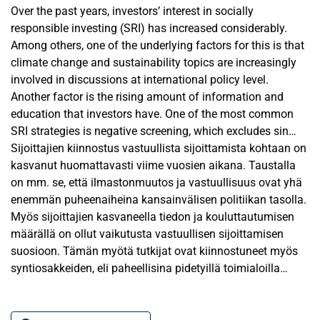
Over the past years, investors’ interest in socially
responsible investing (SRI) has increased considerably.
Among others, one of the underlying factors for this is that
climate change and sustainability topics are increasingly
involved in discussions at international policy level.
Another factor is the rising amount of information and
education that investors have. One of the most common
SRI strategies is negative screening, which excludes sin
stocks from investment portfolios. However, multiple
Sijoittajien kiinnostus vastuullista sijoittamista kohtaan on
previous studies provide evidence that sin stocks
kasvanut huomattavasti viime vuosien aikana. Taustalla
outperform the market, which has sparked debate over
on mm. se, että ilmastonmuutos ja vastuullisuus ovat yhä
whether sin investing is more profitable than SRI. Moreover,
enemmän puheenaiheina kansainvälisen politiikan tasolla.
the European Union’s classification system for sustainable
Myös sijoittajien kasvaneella tiedon ja kouluttautumisen
activities, the EU taxonomy, was published in 2020, which
määrällä on ollut vaikutusta vastuullisen sijoittamisen
has sparked discussion about its impact on investors’
suosioon. Tämän myötä tutkijat ovat kiinnostuneet myös
profits.
syntiosakkeiden, eli paheellisina pidetyillä toimialoilla
toimivien yritysten osakkeiden tuotoista. Eräs suosittu
The purpose of this thesis is to determine if sin stocks
vastuullisen sijoittamisen strategia on ns. negatiivinen
provide higher returns than socially responsible stocks.
seulonta, jossa portfoliosta jätetään pois juuri