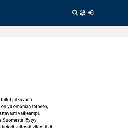
(current)
ullut jatkuvasti
on yli omankin tarpeen,
attavasti vaikeampi.
ja Suomesta löytyy