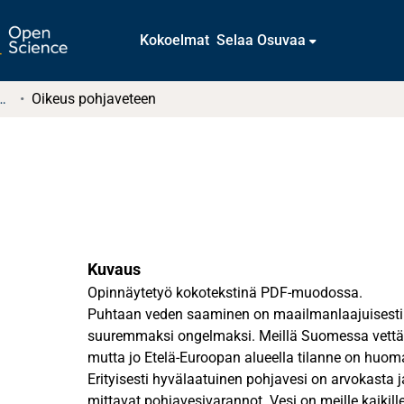
Kokoelmat
Selaa Osuvaa
t ja diplomityöt (rajattu saatavuus)
Oikeus pohjaveteen
Kuvaus
Opinnäytetyö kokotekstinä PDF-muodossa.
Puhtaan veden saaminen on maailmanlaajuisesti t
suuremmaksi ongelmaksi. Meillä Suomessa vettä 
mutta jo Etelä-Euroopan alueella tilanne on huom
Erityisesti hyvälaatuinen pohjavesi on arvokasta 
mittavat pohjavesivarannot. Vesi on meille kaikille tärkeä, elämää ylläpitävä