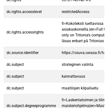
dc.rights.accesslevel
restrictedAccess
fi=Kokoteksti luettavissa va
asiakaskoneilla.|en=Full te
dc.rights.accessrights
only on Tritonia's computer
läsas enbart på Tritonias da
dc.source.identifier
https://osuva.uwasa.fi/h
dc.subject
strateginen valinta
dc.subject
kannattavuus
dc.subject
maatilojen kilpailuetu
fi=Laskentatoimen ja tilint
dc.subject.degreeprogramme
maisteriohjelma|en=Master