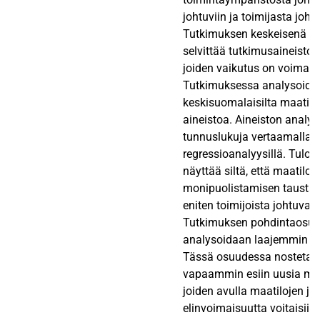
johtuviin ja toimijasta johtu
Tutkimuksen keskeisenä ta
selvittää tutkimusaineistost
joiden vaikutus on voimakk
Tutkimuksessa analysoida
keskisuomalaisilta maatiloi
aineistoa. Aineiston analys
tunnuslukuja vertaamalla ja
regressioanalyysillä. Tulos
näyttää siltä, että maatiloj
monipuolistamisen taustall
eniten toimijoista johtuvat t
Tutkimuksen pohdintaosu
analysoidaan laajemmin sa
Tässä osuudessa nosteta
vapaammin esiin uusia mah
joiden avulla maatilojen 
elinvoimaisuutta voitaisiin