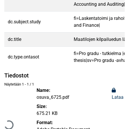
Accounting and Auditing|
fi=Laskentatoimi ja rahoit
dc.subject.study
and Finance|
dc.title
Maatilojen kilpailuedun läh
fi=Pro gradu - tutkielma |e
dc.type.ontasot
thesis|sv=Pro gradu -avhan
Tiedostot
Näytetään
1 - 1 / 1
Name:
osuva_6725.pdf
Lataa
Size:
Ladataan...
675.21 KB
Format: