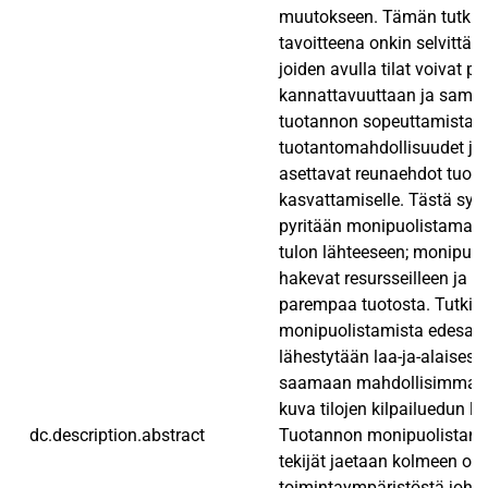
muutokseen. Tämän tutki
tavoitteena onkin selvittää n
joiden avulla tilat voivat p
kannattavuuttaan ja samal
tuotannon sopeuttamista. K
tuotantomahdollisuudet ja t
asettavat reunaehdot tuot
kasvattamiselle. Tästä syy
pyritään monipuolistama
tulon lähteeseen; monipuoli
hakevat resursseilleen ja 
parempaa tuotosta. Tutki
monipuolistamista edesautt
lähestytään laa-ja-alaisesti,
saamaan mahdollisimman 
kuva tilojen kilpailuedun lä
dc.description.abstract
Tuotannon monipuolistami
tekijät jaetaan kolmeen os
toimintaympäristöstä johtuv