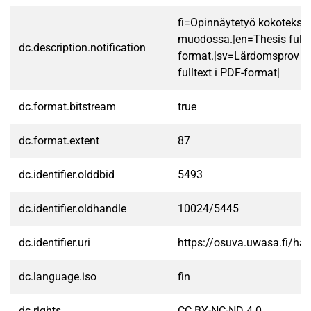
fi=Opinnäytetyö kokotekst
muodossa.|en=Thesis fullt
dc.description.notification
format.|sv=Lärdomsprov ti
fulltext i PDF-format|
dc.format.bitstream
true
dc.format.extent
87
dc.identifier.olddbid
5493
dc.identifier.oldhandle
10024/5445
dc.identifier.uri
https://osuva.uwasa.fi/h
dc.language.iso
fin
dc.rights
CC BY-NC-ND 4.0