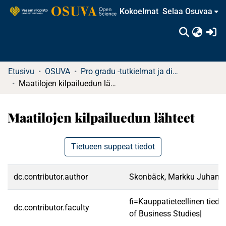
Kokoelmat
Selaa Osuvaa
(c
Etusivu
OSUVA
Pro gradu -tutkielmat ja diplomityöt (rajattu saatavuus)
Maatilojen kilpailuedun lähteet
Maatilojen kilpailuedun lähteet
Tietueen suppeat tiedot
dc.contributor.author
Skonbäck, Markku Juhani
fi=Kauppatieteellinen tied
dc.contributor.faculty
of Business Studies|