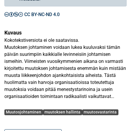
CC BY-NC-ND 4.0
Kuvaus
Kokotekstiversiota ei ole saatavissa.
Muutoksen johtaminen voidaan lukea kuuluvaksi tämän
päivän suurimpiin kaikkialle levinneisiin johtamisen
ismeihin. Viimeisten vuosikymmenien aikana on varmasti
kirjoitettu muutoksen johtamisesta enemmän kuin mistään
muusta liikkeenjohdon ajankohtaisista aiheista. Tästä
huolimatta vain harvoja organisaatioissa toteutettuja
muutoksia voidaan pitää menestystarinoina ja usein
organisaatioiden toimintaan radikaalisti vaikuttavat
muutokset tuntuvat olevan tuomittuja epäonnistumaan.
Avainsanat
Monet tutkimukset osoittavat, että suurin syy
Muutosjohtaminen
muutoksen hallinta
muutosvastarinta
muutoshankkeiden kariutumiseen ja epäonnistumiseen on
muutosvastarinta. Muutosvastarinta on yleinen ilmiö ja