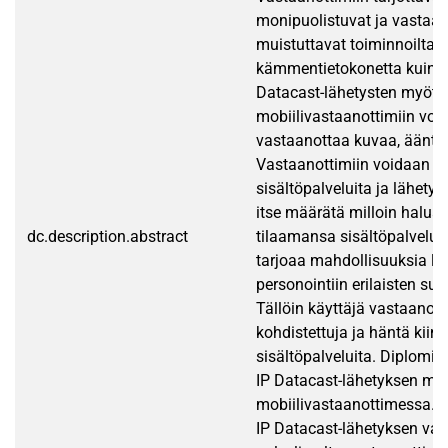
monipuolistuvat ja vastaan
muistuttavat toiminnoilt
kämmentietokonetta kuin pu
Datacast-lähetysten myötä
mobiilivastaanottimiin voi
vastaanottaa kuvaa, ääntä j
Vastaanottimiin voidaan tila
sisältöpalveluita ja lähetyk
itse määrätä milloin halua
dc.description.abstract
tilaamansa sisältöpalvelut.
tarjoaa mahdollisuuksia lä
personointiin erilaisten suo
Tällöin käyttäjä vastaanott
kohdistettuja ja häntä kiin
sisältöpalveluita. Diplomit
IP Datacast-lähetyksen ma
mobiilivastaanottimessa. T
IP Datacast-lähetyksen vai