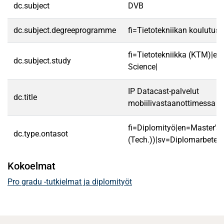
dc.subject
DVB
dc.subject.degreeprogramme
fi=Tietotekniikan koulutuso
fi=Tietotekniikka (KTM)|e
dc.subject.study
Science|
IP Datacast-palvelut
dc.title
mobiilivastaanottimessa
fi=Diplomityö|en=Master's 
dc.type.ontasot
(Tech.))|sv=Diplomarbete|
Kokoelmat
Pro gradu -tutkielmat ja diplomityöt