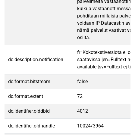
palvelimelta vastaanottim
kulkua vastaanottimessa. L
pohditaan millaisia palvelui
voidaan IP Datacast:n avull
nämä palvelut vaativat vas
osilta.
fi=Kokotekstiversiota ei ole
dc.description.notification
saatavissa.|en=Fulltext not
available.|sv=Fulltext ej till
dc.format.bitstream
false
dc.format.extent
72
dc.identifier.olddbid
4012
dc.identifier.oldhandle
10024/3964