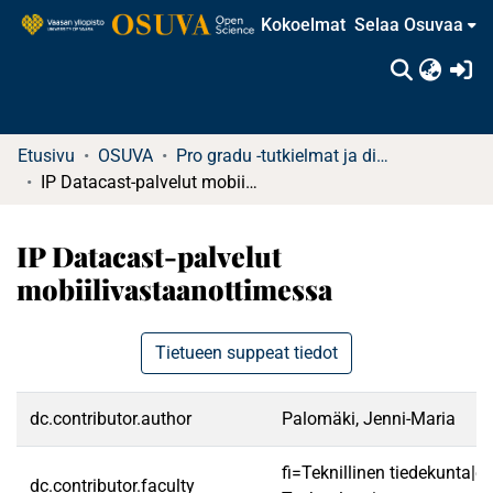
Kokoelmat
Selaa Osuvaa
(c
Etusivu
OSUVA
Pro gradu -tutkielmat ja diplomityöt
IP Datacast-palvelut mobiilivastaanottimessa
IP Datacast-palvelut
mobiilivastaanottimessa
Tietueen suppeat tiedot
dc.contributor.author
Palomäki, Jenni-Maria
fi=Teknillinen tiedekunta|e
dc.contributor.faculty