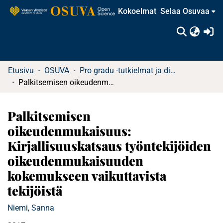
Kokoelmat
Selaa Osuvaa
(c
Etusivu
OSUVA
Pro gradu -tutkielmat ja diplomityöt (rajattu saatavuus)
Palkitsemisen oikeudenmukaisuus: Kirjallisuuskatsaus työntekijöiden oikeudenmukaisuuden kokemukseen vaikuttavista tekijöistä
Palkitsemisen
oikeudenmukaisuus:
Kirjallisuuskatsaus työntekijöiden
oikeudenmukaisuuden
kokemukseen vaikuttavista
tekijöistä
Niemi, Sanna