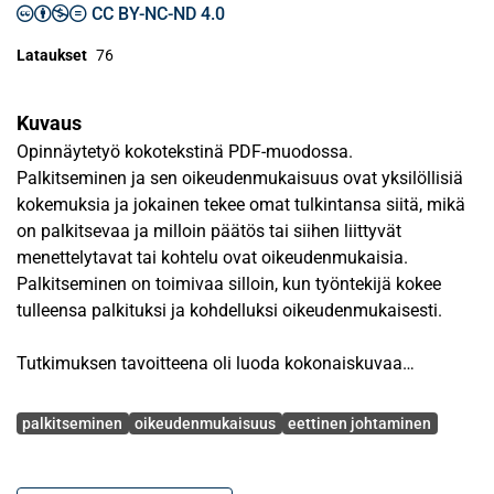
CC BY-NC-ND 4.0
Lataukset
76
Kuvaus
Opinnäytetyö kokotekstinä PDF-muodossa.
Palkitseminen ja sen oikeudenmukaisuus ovat yksilöllisiä
kokemuksia ja jokainen tekee omat tulkintansa siitä, mikä
on palkitsevaa ja milloin päätös tai siihen liittyvät
menettelytavat tai kohtelu ovat oikeudenmukaisia.
Palkitseminen on toimivaa silloin, kun työntekijä kokee
tulleensa palkituksi ja kohdelluksi oikeudenmukaisesti.
Tutkimuksen tavoitteena oli luoda kokonaiskuvaa
palkitsemisen oikeudenmukaisuudesta työntekijöiden
Avainsanat
näkökulmasta. Tutkimuksessa etsittiin vastauksia kolmeen
palkitseminen
oikeudenmukaisuus
eettinen johtaminen
tutkimuskysymykseen: Mitä on palkitsemisen
oikeudenmukaisuus? Mitkä tekijät vaikuttavat