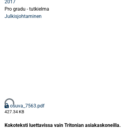
2017
Pro gradu - tutkielma
Julkisjohtaminen
dataan...
osuva_7563.pdf
427.34 KB
Kokoteksti luettavissa vain Tritonian asiakaskoneilla.