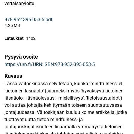
vertaisarvioitu
978-952-395-053-5.pdf
4.25 MB
Lataukset
1402
Pysyvä osoite
https://urn.fi/URN:ISBN:978-952-395-053-5
Kuvaus
Tässä väitöskirjassa selvitetään, kuinka ’mindfulness’ eli
’tietoinen läsnäolo’ (suomeksi myös ’hyväksyvä tietoinen
läsnäolo’, ’läsnäolevuus’, ’mielellisyys’, ’tietoisuustaidot’)
voi auttaa johtajia kehittymään toiseen suuntautuvassa
johtajuudessa. Väitöskirjaan kuuluu kolme artikkelia, jotka
tuottavat uutta tietoa mindfulness- ja
johtajuuskirjallisuuteen lisäämällä ymmärrystä tietoisen
läsnäolon merkityksestä johtajan sosiaalisten suhteiden