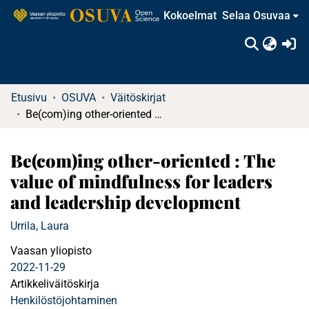
Kokoelmat
Selaa Osuvaa
(c
Etusivu
OSUVA
Väitöskirjat
Be(com)ing other-oriented : The value of mindfulness for leaders and leadership development
Be(com)ing other-oriented : The
value of mindfulness for leaders
and leadership development
Urrila, Laura
Vaasan yliopisto
2022-11-29
Artikkeliväitöskirja
Henkilöstöjohtaminen