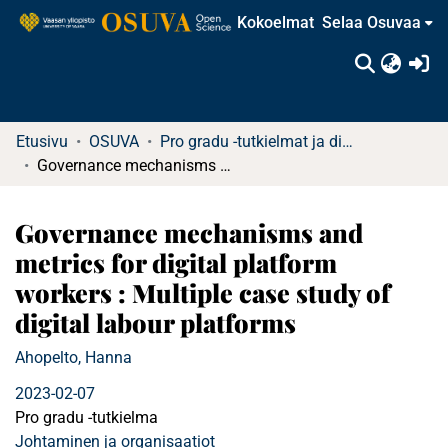
Kokoelmat
Selaa Osuvaa
(c
Etusivu
OSUVA
Pro gradu -tutkielmat ja diplomityöt
Governance mechanisms and metrics for digital platform workers : Multiple case study of digital labour platforms
Governance mechanisms and
metrics for digital platform
workers : Multiple case study of
digital labour platforms
Ahopelto, Hanna
2023-02-07
Pro gradu -tutkielma
Johtaminen ja organisaatiot