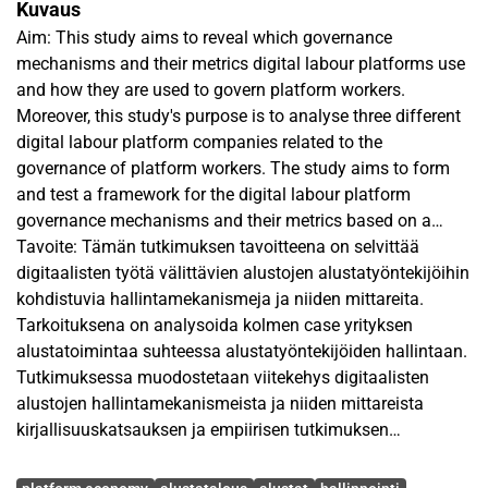
Kuvaus
Aim: This study aims to reveal which governance
mechanisms and their metrics digital labour platforms use
and how they are used to govern platform workers.
Moreover, this study's purpose is to analyse three different
digital labour platform companies related to the
governance of platform workers. The study aims to form
and test a framework for the digital labour platform
governance mechanisms and their metrics based on a
literature review and empirical findings.
Tavoite: Tämän tutkimuksen tavoitteena on selvittää
Framework: The study framework combines traditional firm
digitaalisten työtä välittävien alustojen alustatyöntekijöihin
governance, digital platform governance and crowdwork
kohdistuvia hallintamekanismeja ja niiden mittareita.
governance theories. In addition, the concepts of control
Tarkoituksena on analysoida kolmen case yrityksen
and coordi-nation in governance mechanisms are
alustatoimintaa suhteessa alustatyöntekijöiden hallintaan.
presented in the literature review of governance theory. The
Tutkimuksessa muodostetaan viitekehys digitaalisten
themes are combined to form a framework for digital
alustojen hallintamekanismeista ja niiden mittareista
labour platform governance mechanisms for platform
kirjallisuuskatsauksen ja empiirisen tutkimuksen
workers.
perusteella.
Avainsanat
Methodology: The empirical research section is formed
Viitekehys: Tämän tutkimuksen viitekehyksessä yhdistyy