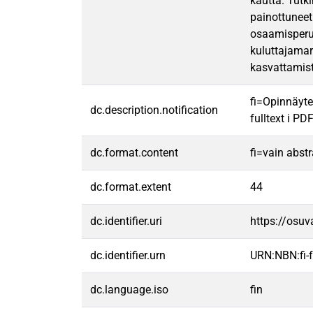
kautta. Tutki
painottuneet
osaamisperus
kuluttajamar
kasvattamist
fi=Opinnäyte
dc.description.notification
fulltext i PD
dc.format.content
fi=vain abst
dc.format.extent
44
dc.identifier.uri
https://osu
dc.identifier.urn
URN:NBN:fi
dc.language.iso
fin