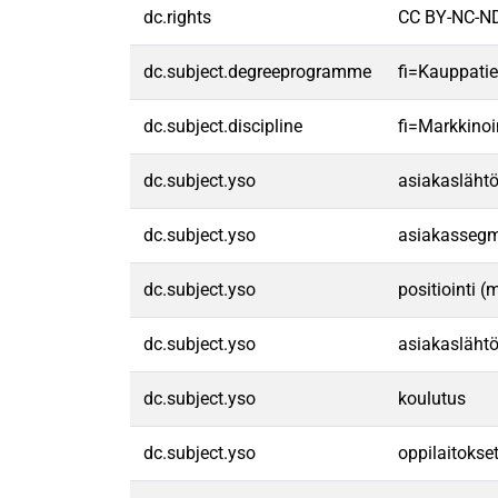
dc.rights
CC BY-NC-ND
dc.subject.degreeprogramme
fi=Kauppatie
dc.subject.discipline
fi=Markkinoi
dc.subject.yso
asiakaslähtö
dc.subject.yso
asiakassegm
dc.subject.yso
positiointi (
dc.subject.yso
asiakaslähtö
dc.subject.yso
koulutus
dc.subject.yso
oppilaitokse