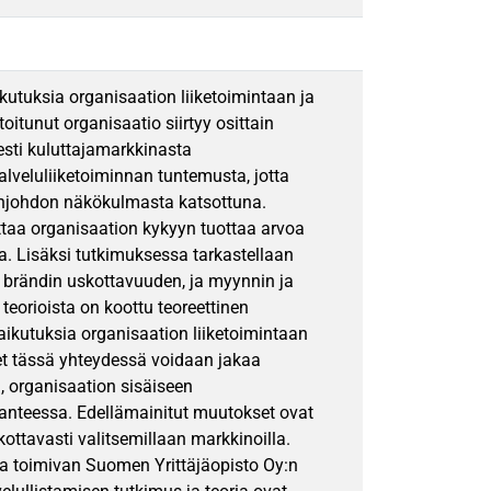
utuksia organisaation liiketoimintaan ja
itunut organisaatio siirtyy osittain
esti kuluttajamarkkinasta
lveluliiketoiminnan tuntemusta, jotta
enjohdon näkökulmasta katsottuna.
taa organisaation kykyyn tuottaa arvoa
aa. Lisäksi tutkimuksessa tarkastellaan
 brändin uskottavuuden, ja myynnin ja
orioista on koottu teoreettinen
aikutuksia organisaation liiketoimintaan
eet tässä yhteydessä voidaan jakaa
 organisaation sisäiseen
lanteessa. Edellämainitut muutokset ovat
kottavasti valitsemillaan markkinoilla.
lla toimivan Suomen Yrittäjäopisto Oy:n