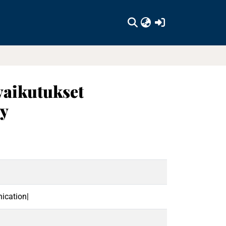
(current)
vaikutukset
Oy
ication|