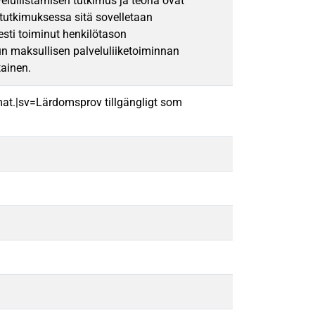
velullistamisen tutkimus ja teoria ovat
 tutkimuksessa sitä sovelletaan
esti toiminut henkilötason
un maksullisen palveluliiketoiminnan
tainen.
mat.|sv=Lärdomsprov tillgängligt som