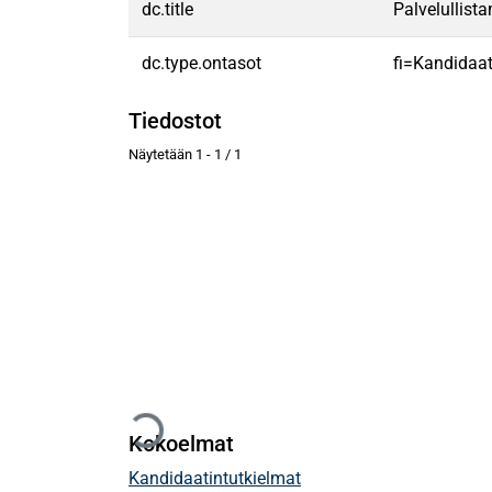
dc.title
Palvelullist
dc.type.ontasot
fi=Kandidaat
Tiedostot
Näytetään
1 - 1 / 1
Ladataan...
Kokoelmat
Kandidaatintutkielmat