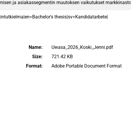
amisen ja asiakassegmentin muutoksen vaikutukset markkinastr
intutkielma|en=Bachelor's thesis|sv=Kandidatarbete|
Name:
Uwasa_2026_Koski_Jenni.pdf
Size:
721.42 KB
Format:
Adobe Portable Document Format