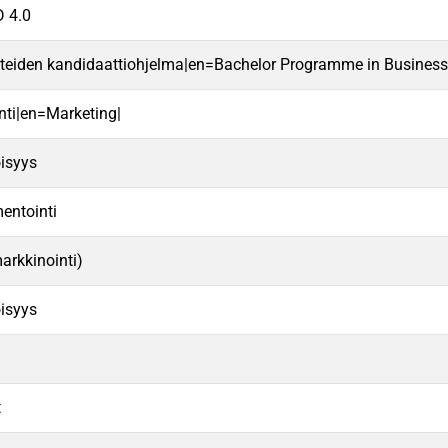
 4.0
teiden kandidaattiohjelma|en=Bachelor Programme in Business
nti|en=Marketing|
isyys
entointi
markkinointi)
isyys
t