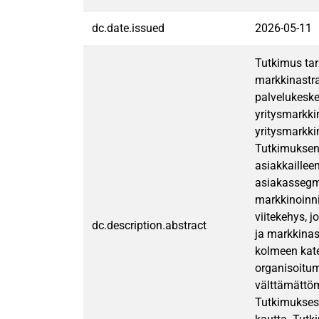
dc.date.issued
2026-05-11
Tutkimus tar
markkinastra
palvelukeske
yritysmarkki
yritysmarkki
Tutkimuksen 
asiakkailleen
asiakassegme
markkinoinni
viitekehys, 
dc.description.abstract
ja markkinas
kolmeen kate
organisoitum
välttämättömi
Tutkimuksess