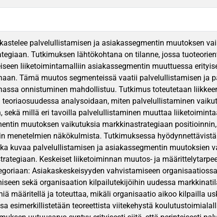
kastelee palvelullistamisen ja asiakassegmentin muutoksen vaik
tegiaan. Tutkimuksen lähtökohtana on tilanne, jossa tuoteoriento
iseen liiketoimintamalliin asiakassegmentin muuttuessa erityis
naan. Tämä muutos segmenteissä vaatii palvelullistamisen ja pa
nassa onnistuminen mahdollistuu. Tutkimus toteutetaan liikke
teoriaosuudessa analysoidaan, miten palvelullistaminen vaikut
, sekä millä eri tavoilla palvelullistaminen muuttaa liiketoimint
ntin muutoksen vaikutuksia markkinastrategiaan positioinnin,
n menetelmien näkökulmista. Tutkimuksessa hyödynnettävistä te
joka kuvaa palvelullistamisen ja asiakassegmentin muutoksien v
trategiaan. Keskeiset liiketoiminnan muutos- ja määrittelytarp
goriaan: Asiakaskeskeisyyden vahvistamiseen organisaatiossa,
iseen sekä organisaation kilpailutekijöihin uudessa markkinati
ä määritellä ja toteuttaa, mikäli organisaatio aikoo kilpailla us
a esimerkillistetään teoreettista viitekehystä koulutustoimiala