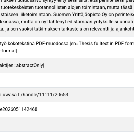
muksen uutuusarvo syntyy erityisesti siitä, että perinteisesti pal
 tuotekeskeisten tuotannollisten alojen toimintaan, mutta tässä
taiseen liiketoimintaan. Suomen Yrittäjäopisto Oy on perinteis
kkinassa, mutta on nyt lähtenyt edistämään yrityksille suunnat
a, ja sen vuoksi tutkimuksen tarkastelu on relevantti ja ajankoh
työ kokotekstinä PDF-muodossa.|en=Thesis fulltext in PDF for
F-format|
rakti|en=abstractOnly|
va.uwasa.fi/handle/11111/20653
-fe2026051142468