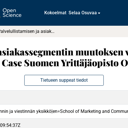
Kokoelmat
Selaa Osuvaa
Palvelullistamisen ja asiakassegmentin muutoksen vaikutukset markkinastrategiaan : Case Suomen Yrittäjäopisto Oy
 asiakassegmentin muutoksen 
 Case Suomen Yrittäjäopisto 
Tietueen suppeat tiedot
nnin ja viestinnän yksikkö|en=School of Marketing and Commun
09:54:37Z