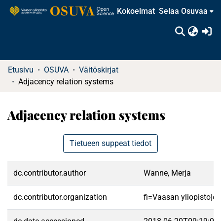
Kokoelmat
Selaa Osuvaa
(c
Etusivu
OSUVA
Väitöskirjat
Adjacency relation systems
Adjacency relation systems
Tietueen suppeat tiedot
dc.contributor.author
Wanne, Merja
dc.contributor.organization
fi=Vaasan yliopisto|e