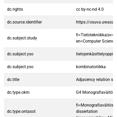
dc.rights
cc by-nc-nd 4.0
dc.source.identifier
https://osuva.uwasa.
fi=Tietotekniikka|sv=
dc.subject.study
en=Computer Science
dc.subject.yso
tietojenkäsittelyoppi
dc.subject.yso
kombinatoriikka
dc.title
Adjacency relation sy
dc.type.okm
G4 Monografiaväitöski
fi=Monografiaväitöski
dc.type.ontasot
dissertation