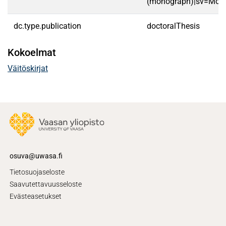
(monograph)|sv=Mono
dc.type.publication
doctoralThesis
Kokoelmat
Väitöskirjat
osuva@uwasa.fi
Tietosuojaseloste
Saavutettavuusseloste
Evästeasetukset