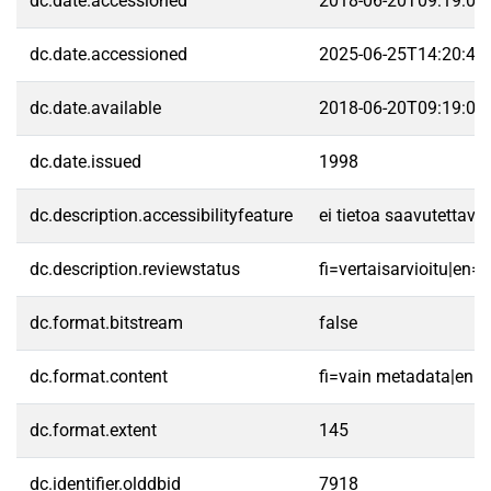
dc.date.accessioned
2018-06-20T09:19:06
dc.date.accessioned
2025-06-25T14:20:49
dc.date.available
2018-06-20T09:19:06
dc.date.issued
1998
dc.description.accessibilityfeature
ei tietoa saavutettav
dc.description.reviewstatus
fi=vertaisarvioitu|en=
dc.format.bitstream
false
dc.format.content
fi=vain metadata|en=
dc.format.extent
145
dc.identifier.olddbid
7918