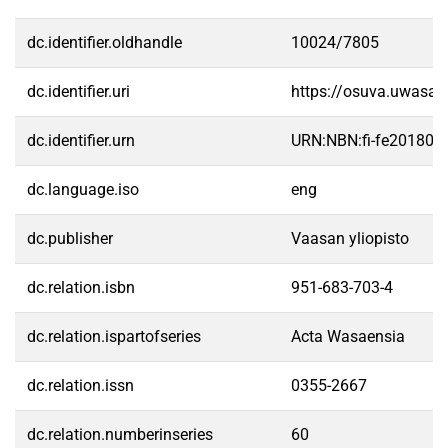
dc.identifier.oldhandle
10024/7805
dc.identifier.uri
https://osuva.uwasa.
dc.identifier.urn
URN:NBN:fi-fe20180
dc.language.iso
eng
dc.publisher
Vaasan yliopisto
dc.relation.isbn
951-683-703-4
dc.relation.ispartofseries
Acta Wasaensia
dc.relation.issn
0355-2667
dc.relation.numberinseries
60