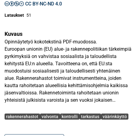
CC BY-NC-ND 4.0
Lataukset
51
Kuvaus
Opinnäytetyö kokotekstinä PDF-muodossa.
Euroopan unionin (EU) alue- ja rakennepolitiikan tärkeimpiä
pyrkimyksiä on vahvistaa sosiaalista ja taloudellista
kehitystä EU:n alueella. Tavoitteena on, että EU:sta
muodostuisi sosiaalisesti ja taloudellisesti yhtenäinen
alue. Rakennerahastot toimivat instrumentteina, joiden
kautta rahoitetaan alueellisia kehittämisohjelmia kaikissa
jäsenvaltioissa. Rakennetoiminta rahoitetaan unionin
yhteisistä julkisista varoista ja sen vuoksi jokaisen
veronmaksajan etujenmukaista on, että toiminta on laillista
Avainsanat
ja tarkoituksenmukaista.
rakennerahastot
valvonta
kontrolli
tarkastus
väärinkäyttö
Tässä tutkimuksessa keskitytään Euroopan unionin