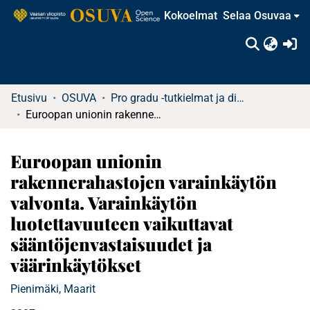
Kokoelmat
Selaa Osuvaa
(c
Etusivu
OSUVA
Pro gradu -tutkielmat ja diplomityöt (rajattu saatavuus)
Euroopan unionin rakennerahastojen varainkäytön valvonta. Varainkäytön luotettavuuteen vaikuttavat sääntöjenvastaisuudet ja väärinkäytökset
Euroopan unionin
rakennerahastojen varainkäytön
valvonta. Varainkäytön
luotettavuuteen vaikuttavat
sääntöjenvastaisuudet ja
väärinkäytökset
Pienimäki, Maarit