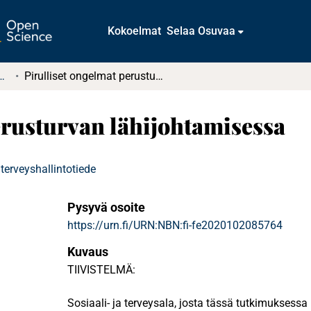
Kokoelmat
Selaa Osuvaa
tkielmat ja diplomityöt
Pirulliset ongelmat perusturvan lähijohtamisessa
erusturvan lähijohtamisessa
 terveyshallintotiede
Pysyvä osoite
https://urn.fi/URN:NBN:fi-fe2020102085764
Kuvaus
TIIVISTELMÄ:
Sosiaali- ja terveysala, josta tässä tutkimuksessa