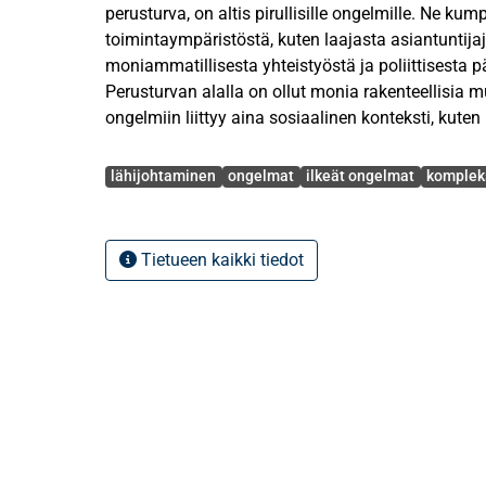
perusturva, on altis pirullisille ongelmille. Ne k
toimintaympäristöstä, kuten laajasta asiantuntija
moniammatillisesta yhteistyöstä ja poliittisesta 
Perusturvan alalla on ollut monia rakenteellisia mu
ongelmiin liittyy aina sosiaalinen konteksti, kuten
vuorovaikutus. Pirulliset ongelmat luovat haasteit
Avainsanat
Autoritäärinen, johtajan roolia korostava johtamista
lähijohtaminen
ongelmat
ilkeät ongelmat
komplek
ongelmien selvittämisessä. Tarvitaan uudenlaista
osallistavaa johtajuutta, kompleksisuusjohtamist
Tietueen kaikki tiedot
Tämän tutkimuksen tarkoitus oli ilmentää niin pe
toimintaympäristöstä kuin sen luonteesta esiin no
lähijohtamisessa. Tutkimuksessa tarkasteltiin, mi
lähijohtamisessa ilmenee ja miten lähijohtaja tun
luonteen. Tutkimuksessa selvitettiin myös lähijoh
ratkoa pirullisia ongelmia. Tutkimuksen keskiössä 
lähijohtaja selviytyy pirullisista ongelmista.
Tutkimuksen keskeiset käsitteet ovat pirulliset on