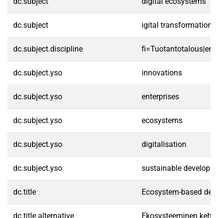
dc.subject
digital ecosystems
dc.subject
igital transformation
dc.subject.discipline
fi=Tuotantotalous|en
dc.subject.yso
innovations
dc.subject.yso
enterprises
dc.subject.yso
ecosystems
dc.subject.yso
digitalisation
dc.subject.yso
sustainable developm
dc.title
Ecosystem-based develo
dc.title.alternative
Ekosysteeminen kehit