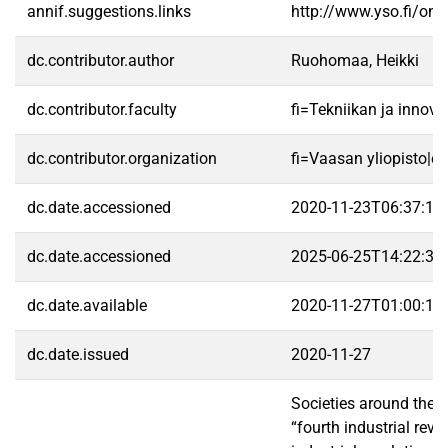
annif.suggestions.links
http://www.yso.fi/on
dc.contributor.author
Ruohomaa, Heikki
dc.contributor.faculty
fi=Tekniikan ja innov
dc.contributor.organization
fi=Vaasan yliopisto|e
dc.date.accessioned
2020-11-23T06:37:14
dc.date.accessioned
2025-06-25T14:22:37
dc.date.available
2020-11-27T01:00:13
dc.date.issued
2020-11-27
Societies around the g
“fourth industrial rev