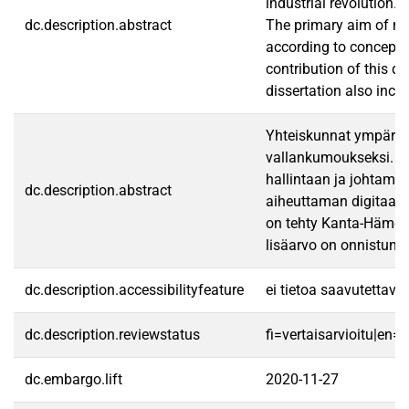
industrial revolution
dc.description.abstract
The primary aim of mod
according to conceptua
contribution of this d
dissertation also incl
Yhteiskunnat ympäri m
vallankumoukseksi. Mu
hallintaan ja johtami
dc.description.abstract
aiheuttaman digitaali
on tehty Kanta-Hämees
lisäarvo on onnistunu
dc.description.accessibilityfeature
ei tietoa saavutettav
dc.description.reviewstatus
fi=vertaisarvioitu|en=
dc.embargo.lift
2020-11-27