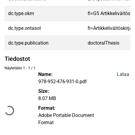
dc.type.okm
fi=G5 Artikkeliväitösk
dc.type.ontasot
fi=Artikkeliväitöskirja
dc.type.publication
doctoralThesis
Tiedostot
Näytetään
1 - 1 / 1
Name:
Lataa
978-952-476-931-0.pdf
Size:
Ladataan...
8.07 MB
Format:
Adobe Portable Document
Format