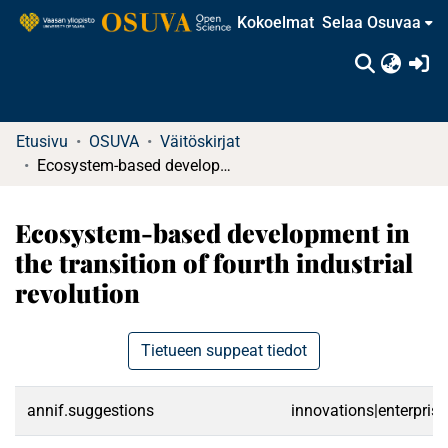
Kokoelmat
Selaa Osuvaa
(c
Etusivu
OSUVA
Väitöskirjat
Ecosystem-based development in the transition of fourth industrial revolution
Ecosystem-based development in
the transition of fourth industrial
revolution
Tietueen suppeat tiedot
annif.suggestions
innovations|enterpris