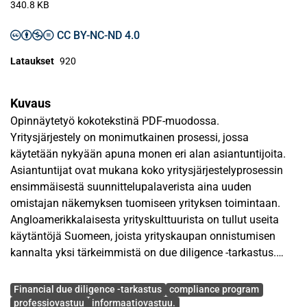
340.8 KB
CC BY-NC-ND 4.0
Lataukset
920
Kuvaus
Opinnäytetyö kokotekstinä PDF-muodossa.
Yritysjärjestely on monimutkainen prosessi, jossa
käytetään nykyään apuna monen eri alan asiantuntijoita.
Asiantuntijat ovat mukana koko yritysjärjestelyprosessin
ensimmäisestä suunnittelupalaverista aina uuden
omistajan näkemyksen tuomiseen yrityksen toimintaan.
Angloamerikkalaisesta yrityskulttuurista on tullut useita
käytäntöjä Suomeen, joista yrityskaupan onnistumisen
kannalta yksi tärkeimmistä on due diligence -tarkastus.
Due diligence -tarkastuksessa yritysjärjestelyn kohteen eri
Avainsanat
osa-alueet tarkastetaan huolellisesti.
Financial due diligence -tarkastus
compliance program
professiovastuu
informaatiovastuu.