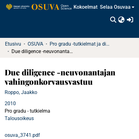
Kokoelmat
Selaa Osuvaa
(c
Etusivu
OSUVA
Pro gradu -tutkielmat ja diplomityöt
Due diligence -neuvonantajan vahingonkorvausvastuu
Due diligence -neuvonantajan
vahingonkorvausvastuu
Roppo, Jaakko
2010
Pro gradu - tutkielma
Talousoikeus
osuva_3741.pdf