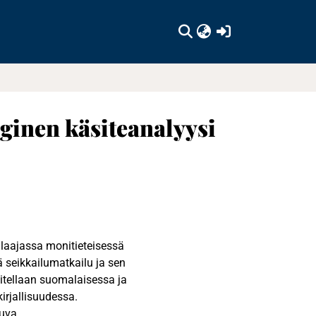
(current)
ginen käsiteanalyysi
 laajassa monitieteisessä
ä seikkailumatkailu ja sen
okitellaan suomalaisessa ja
irjallisuudessa.
tuva