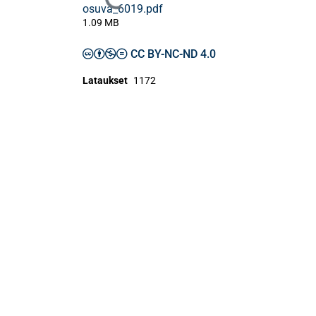
Ladataan...
osuva_6019.pdf
1.09 MB
CC BY-NC-ND 4.0
Lataukset
1172