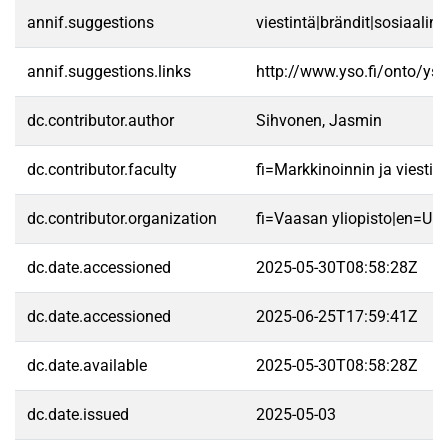
annif.suggestions
viestintä|brändit|sosiaalin
annif.suggestions.links
http://www.yso.fi/onto/ys
dc.contributor.author
Sihvonen, Jasmin
dc.contributor.faculty
fi=Markkinoinnin ja viest
dc.contributor.organization
fi=Vaasan yliopisto|en=Uni
dc.date.accessioned
2025-05-30T08:58:28Z
dc.date.accessioned
2025-06-25T17:59:41Z
dc.date.available
2025-05-30T08:58:28Z
dc.date.issued
2025-05-03