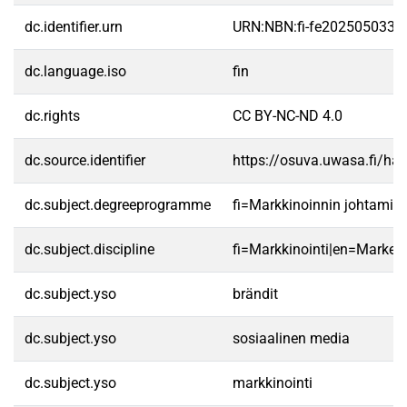
dc.identifier.urn
URN:NBN:fi-fe2025050335
dc.language.iso
fin
dc.rights
CC BY-NC-ND 4.0
dc.source.identifier
https://osuva.uwasa.fi/h
dc.subject.degreeprogramme
fi=Markkinoinnin johtamis
dc.subject.discipline
fi=Markkinointi|en=Marketi
dc.subject.yso
brändit
dc.subject.yso
sosiaalinen media
dc.subject.yso
markkinointi