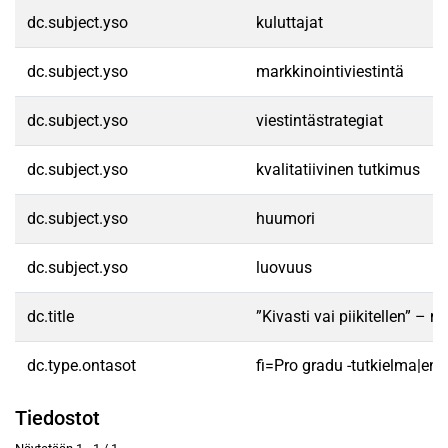
dc.subject.yso
kuluttajat
dc.subject.yso
markkinointiviestintä
dc.subject.yso
viestintästrategiat
dc.subject.yso
kvalitatiivinen tutkimus
dc.subject.yso
huumori
dc.subject.yso
luovuus
dc.title
”Kivasti vai piikitellen” – 
dc.type.ontasot
fi=Pro gradu -tutkielma|en
Tiedostot