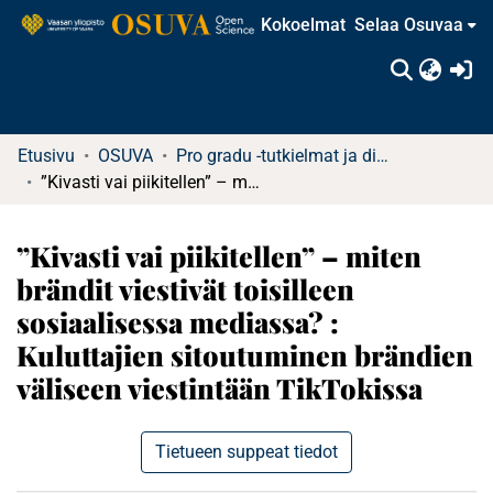
Kokoelmat
Selaa Osuvaa
(c
Etusivu
OSUVA
Pro gradu -tutkielmat ja diplomityöt
”Kivasti vai piikitellen” – miten brändit viestivät toisilleen sosiaalisessa mediassa? : Kuluttajien sitoutuminen brändien väliseen viestintään TikTokissa
”Kivasti vai piikitellen” – miten
brändit viestivät toisilleen
sosiaalisessa mediassa? :
Kuluttajien sitoutuminen brändien
väliseen viestintään TikTokissa
Tietueen suppeat tiedot