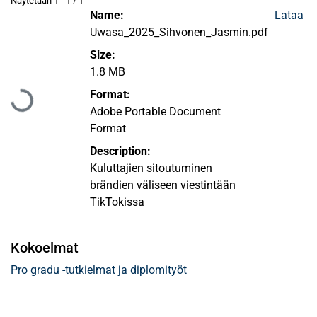
Näytetään
1 - 1 / 1
Name:
Lataa
Uwasa_2025_Sihvonen_Jasmin.pdf
Size:
Ladataan...
1.8 MB
Format:
Adobe Portable Document
Format
Description:
Kuluttajien sitoutuminen
brändien väliseen viestintään
TikTokissa
Kokoelmat
Pro gradu -tutkielmat ja diplomityöt