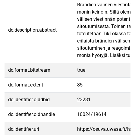
Brändien välinen viestintä 
monin keinoin. Sillä olema
välisen viestinnän potenti
sitoutumisesta. Toinen tavo
dc.description.abstract
toteutetaan TikTokissa tark
erilaista brändien välisen v
sitoutuminen ja reagoiminen
monia hyötyjä. Lisäksi tut
dc.format.bitstream
true
dc.format.extent
85
dc.identifier.olddbid
23231
dc.identifier.oldhandle
10024/19614
dc.identifier.uri
https://osuva.uwasa.fi/h