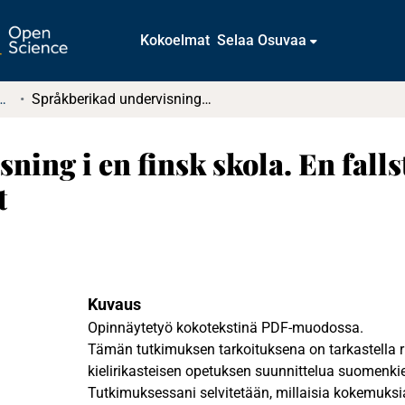
Kokoelmat
Selaa Osuvaa
tkielmat ja diplomityöt
Språkberikad undervisning i en finsk skola. En fallstudie om planering av tvåspråkig verksamhet
ning i en finsk skola. En fall
t
Kuvaus
Opinnäytetyö kokotekstinä PDF-muodossa.
Tämän tutkimuksen tarkoituksena on tarkastella r
kielirikasteisen opetuksen suunnittelua suomenki
Tutkimuksessani selvitetään, millaisia kokemuksia