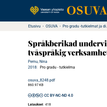
Etusivu
OSUVA
Pro gradu -tu
Språkberikad undervis
tvåspråkig verksamhe
Pernu, Nina
2018
Pro gradu - tutkielma
osuva_8248.pdf
860.97 KB
CC BY-NC-ND 4.0
Lataukset
418