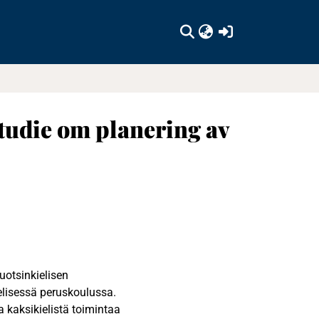
(current)
studie om planering av
uotsinkielisen
elisessä peruskoulussa.
 kaksikielistä toimintaa