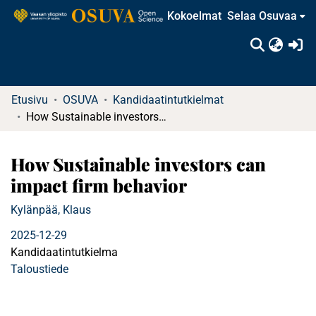
Kokoelmat
Selaa Osuvaa
(c
Etusivu
OSUVA
Kandidaatintutkielmat
How Sustainable investors can impact firm behavior
How Sustainable investors can
impact firm behavior
Kylänpää, Klaus
2025-12-29
Kandidaatintutkielma
Taloustiede