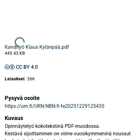
Ladataan...
Kandityö Klaus Kylänpää.pdf
443.43 KB
CC BY 4.0
Lataukset
266
Pysyvä osoite
https://urn.fi/URN:NBN:fi-fe20251229125435
Kuvaus
Opinnäytetyö kokotekstinä PDF-muodossa.
Kestävä sijoittaminen on viime vuosikymmeninä noussut