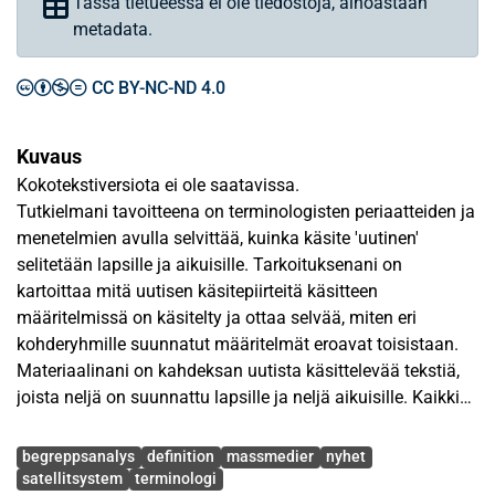
Tässä tietueessa ei ole tiedostoja, ainoastaan
metadata.
CC BY-NC-ND 4.0
Kuvaus
Kokotekstiversiota ei ole saatavissa.
Tutkielmani tavoitteena on terminologisten periaatteiden ja
menetelmien avulla selvittää, kuinka käsite 'uutinen'
selitetään lapsille ja aikuisille. Tarkoituksenani on
kartoittaa mitä uutisen käsitepiirteitä käsitteen
määritelmissä on käsitelty ja ottaa selvää, miten eri
kohderyhmille suunnatut määritelmät eroavat toisistaan.
Materiaalinani on kahdeksan uutista käsittelevää tekstiä,
joista neljä on suunnattu lapsille ja neljä aikuisille. Kaikki
tekstit ovat ruotsinkielisiä.
Avainsanat
begreppsanalys
definition
massmedier
nyhet
Olen tehnyt tutkimusmateriaalini pohjalta satelliittimallit.
satellitsystem
terminologi