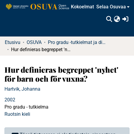
Kokoelmat
Selaa Osuvaa
(c
Etusivu
OSUVA
Pro gradu -tutkielmat ja diplomityöt
Hur definieras begreppet 'nyhet' för barn och för vuxna?
Hur definieras begreppet 'nyhet'
för barn och för vuxna?
Hartvik, Johanna
2002
Pro gradu - tutkielma
Ruotsin kieli