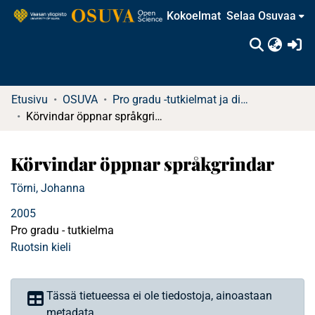
Kokoelmat
Selaa Osuvaa
(c
Etusivu
OSUVA
Pro gradu -tutkielmat ja diplomityöt
Körvindar öppnar språkgrindar
Körvindar öppnar språkgrindar
Törni, Johanna
2005
Pro gradu - tutkielma
Ruotsin kieli
Tässä tietueessa ei ole tiedostoja, ainoastaan
metadata.