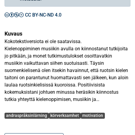
CC BY-NC-ND 4.0
Kuvaus
Kokotekstiversiota ei ole saatavissa.
Kielenoppiminen musiikin avulla on kiinnostanut tutkijoita
jo pitkään, ja monet tutkimustulokset osoittavatkin
musiikin vaikuttavan siihen suotuisasti. Täysin
suomenkielisenä olen itsekin havainnut, että ruotsin kielen
taitoni on parantunut huomattavasti sen jälkeen, kun aloin
laulaa ruotsinkielisissä kuoroissa. Positiivisista
kokemuksistani johtuen minussa heräsikin kiinnostus
tutkia yhteyttä kielenoppimisen, musiikin ja
kuorotoiminnan välillä.
Avainsanat
andraspråksinlärning
körverksamhet
motivation
Tutkielmani tavoitteena on ollut selvittää, miten
suomenkieliset aikuiset voivat edistää ruotsin kielen