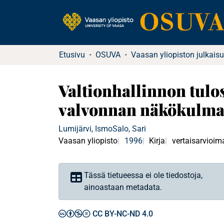
Etusivu
OSUVA
Vaasan yliopiston julkaisu
Valtionhallinnon tulo
valvonnan näkökulma
Lumijärvi, Ismo
Salo, Sari
Vaasan yliopisto
1996
Kirja
vertaisarvioim
Tässä tietueessa ei ole tiedostoja,
ainoastaan metadata.
CC BY-NC-ND 4.0