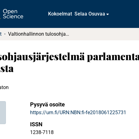
Kokoelmat
Selaa Osuvaa
t
Valtionhallinnon tulosohjausjärjestelmä parlamentaarisen ohjauksen ja valvonnan näkökulmasta
sohjausjärjestelmä parlamenta
sta
aton
Pysyvä osoite
https://urn.fi/URN:NBN:fi-fe2018061225731
ISSN
1238-7118