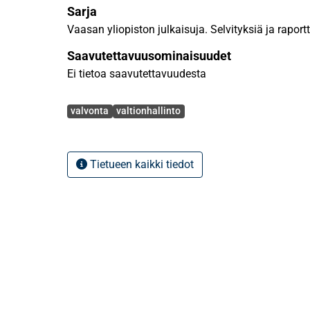
Sarja
Vaasan yliopiston julkaisuja. Selvityksiä ja raport
Saavutettavuusominaisuudet
Ei tietoa saavutettavuudesta
Avainsanat
valvonta
valtionhallinto
Tietueen kaikki tiedot