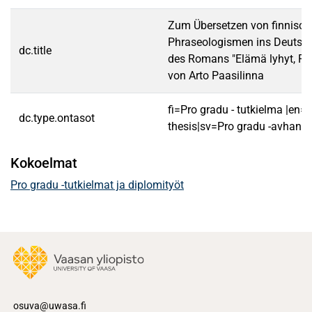
Zum Übersetzen von finnisch
Phraseologismen ins Deutsch
dc.title
des Romans "Elämä lyhyt, Ry
von Arto Paasilinna
fi=Pro gradu - tutkielma |en=
dc.type.ontasot
thesis|sv=Pro gradu -avhandl
Kokoelmat
Pro gradu -tutkielmat ja diplomityöt
osuva@uwasa.fi