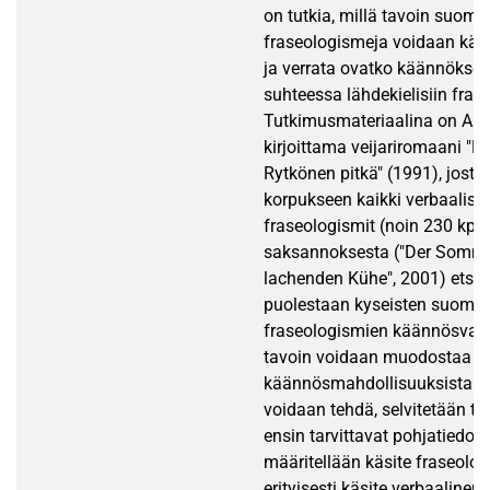
on tutkia, millä tavoin suoma
fraseologismeja voidaan kää
ja verrata ovatko käännökset 
suhteessa lähdekielisiin fras
Tutkimusmateriaalina on Art
kirjoittama veijariromaani "El
Rytkönen pitkä" (1991), josta
korpukseen kaikki verbaaliset
fraseologismit (noin 230 kpl
saksannoksesta ("Der Somme
lachenden Kühe", 2001) etsit
puolestaan kyseisten suomal
fraseologismien käännösvasti
tavoin voidaan muodostaa kuv
käännösmahdollisuuksista Jo
voidaan tehdä, selvitetään t
ensin tarvittavat pohjatiedot.
määritellään käsite fraseolog
erityisesti käsite verbaalinen