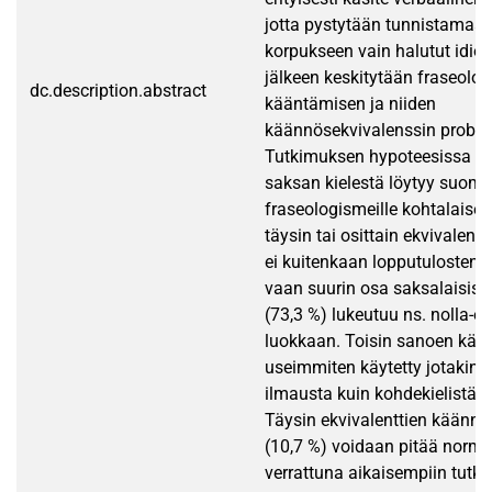
jotta pystytään tunnistamaa
korpukseen vain halutut idio
jälkeen keskitytään fraseolo
dc.description.abstract
kääntämisen ja niiden
käännösekvivalenssin proble
Tutkimuksen hypoteesissa ole
saksan kielestä löytyy suomal
fraseologismeille kohtalaisen
täysin tai osittain ekvivalentt
ei kuitenkaan lopputulosten p
vaan suurin osa saksalaisist
(73,3 %) lukeutuu ns. nolla-e
luokkaan. Toisin sanoen kä
useimmiten käytetty jotakin
ilmausta kuin kohdekielistä 
Täysin ekvivalenttien käännö
(10,7 %) voidaan pitää norma
verrattuna aikaisempiin tutki