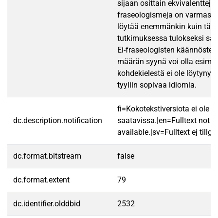
sijaan osittain ekvivalentteja
fraseologismeja on varmasti
löytää enemmänkin kuin täs
tutkimuksessa tulokseksi saa
Ei-fraseologisten käännösten
määrän syynä voi olla esimerk
kohdekielestä ei ole löytynyt 
tyyliin sopivaa idiomia.
fi=Kokotekstiversiota ei ole
dc.description.notification
saatavissa.|en=Fulltext not
available.|sv=Fulltext ej tillgä
dc.format.bitstream
false
dc.format.extent
79
dc.identifier.olddbid
2532