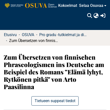
Kokoelmat
Selaa Osuvaa
(c
Etusivu
OSUVA
Pro gradu -tutkielmat ja diplomityöt
Zum Übersetzen von finnischen Phraseologismen ins Deutsche am Beispiel des Romans "Elämä lyhyt, Rytkönen pitkä" von Arto Paasilinna
Zum Übersetzen von finnischen
Phraseologismen ins Deutsche am
Beispiel des Romans "Elämä lyhyt,
Rytkönen pitkä" von Arto
Paasilinna
Tietueen suppeat tiedot