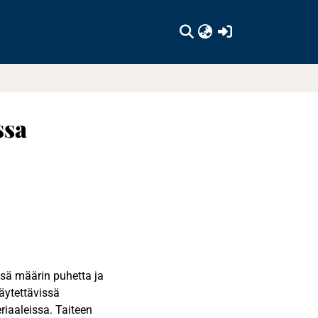
(current)
ssa
sä määrin puhetta ja
äytettävissä
iaaleissa. Taiteen