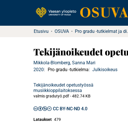
Etusivu
OSUVA
Pro gradu -tu
Tekijänoikeudet opetu
Mikkola-Blomberg, Sanna Mari
2020
Pro gradu -tutkielma
Julkisoikeus
Tekijänoikeudet opetustyössä
musiikkioppilaitoksessa
valmis gradutyö.pdf -
482.74 KB
CC BY-NC-ND 4.0
Lataukset
479