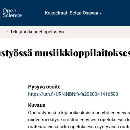
Kokoelmat
Selaa Osuvaa
tkielmat ja diplomityöt
Tekijänoikeudet opetustyössä musiikkioppilaitoksessa
styössä musiikkioppilaitokse
Pysyvä osoite
https://urn.fi/URN:NBN:fi-fe2020041416503
Kuvaus
Opetustyössä tekijänoikeuksista on yhä eneneväs
niiden merkitys korostuu erityisesti opetuksessa k
materiaaleissa sekä opetuksessa syntyvissä mater