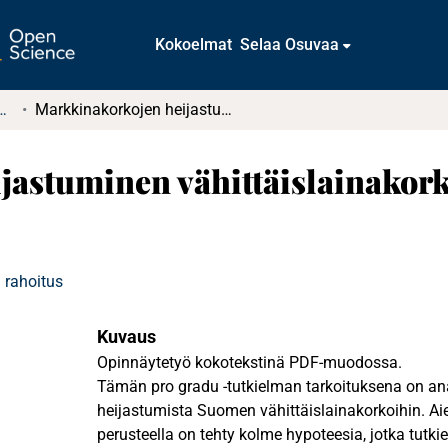
Kokoelmat
Selaa Osuvaa
t ja diplomityöt (rajattu saatavuus)
Markkinakorkojen heijastuminen vähittäislainakorkoihin Suomessa vuosina 1999–2007
jastuminen vähittäislainakor
 rahoitus
Kuvaus
Opinnäytetyö kokotekstinä PDF-muodossa.
Tämän pro gradu -tutkielman tarkoituksena on a
heijastumista Suomen vähittäislainakorkoihin. 
perusteella on tehty kolme hypoteesia, jotka tutki