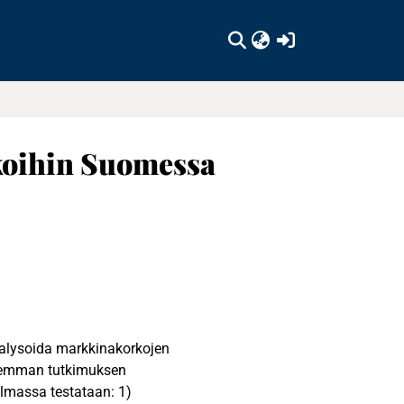
(current)
koihin Suomessa
nalysoida markkinakorkojen
Aiemman tutkimuksen
elmassa testataan: 1)