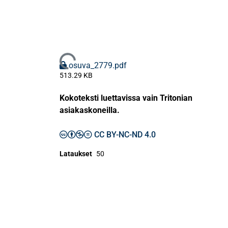
Ladataan...
osuva_2779.pdf
513.29 KB
Kokoteksti luettavissa vain Tritonian
asiakaskoneilla.
CC BY-NC-ND 4.0
Lataukset
50