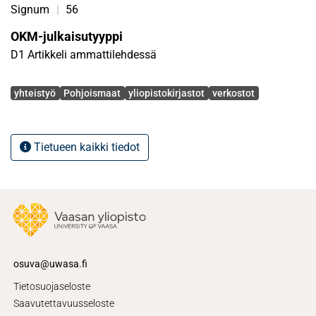
Signum
|
56
OKM-julkaisutyyppi
D1 Artikkeli ammattilehdessä
Avainsanat
yhteistyö
Pohjoismaat
yliopistokirjastot
verkostot
Tietueen kaikki tiedot
osuva@uwasa.fi
Tietosuojaseloste
Saavutettavuusseloste