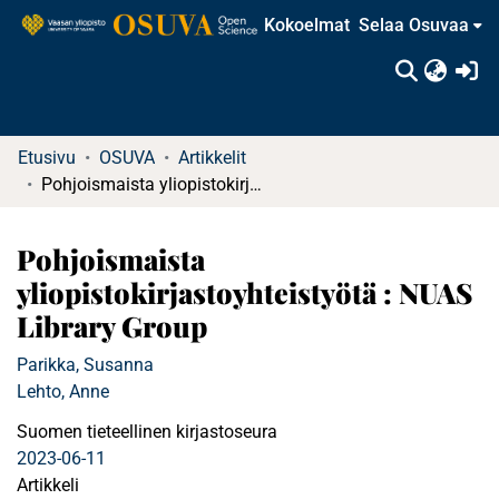
Kokoelmat
Selaa Osuvaa
(c
Etusivu
OSUVA
Artikkelit
Pohjoismaista yliopistokirjastoyhteistyötä : NUAS Library Group
Pohjoismaista
yliopistokirjastoyhteistyötä : NUAS
Library Group
Parikka, Susanna
Lehto, Anne
Suomen tieteellinen kirjastoseura
2023-06-11
Artikkeli