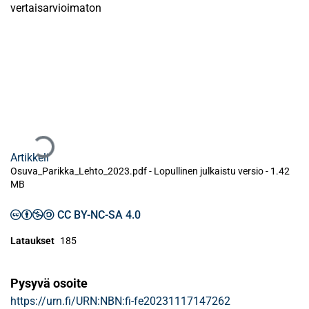
vertaisarvioimaton
Ladataan...
Artikkeli
Osuva_Parikka_Lehto_2023.pdf -
Lopullinen julkaistu versio
-
1.42
MB
CC BY-NC-SA 4.0
Lataukset
185
Pysyvä osoite
https://urn.fi/URN:NBN:fi-fe20231117147262