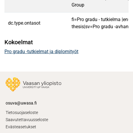
Group
fi=Pro gradu - tutkielma |en=
dc.type.ontasot
thesis|sv=Pro gradu -avhandl
Kokoelmat
Pro gradu -tutkielmat ja diplomityöt
osuva@uwasa.fi
Tietosuojaseloste
Saavutettavuusseloste
Evästeasetukset