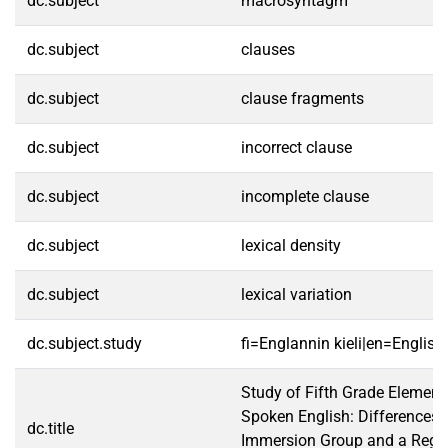
dc.subject
macrosyntagm
dc.subject
clauses
dc.subject
clause fragments
dc.subject
incorrect clause
dc.subject
incomplete clause
dc.subject
lexical density
dc.subject
lexical variation
dc.subject.study
fi=Englannin kieli|en=English
Study of Fifth Grade Element
Spoken English: Differences
dc.title
Immersion Group and a Regu