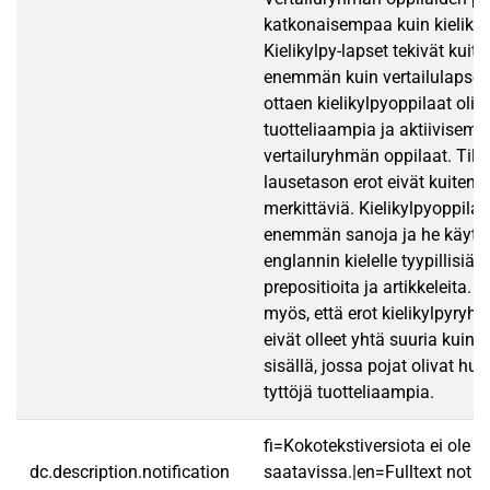
katkonaisempaa kuin kielikyl
Kielikylpy-lapset tekivät kuite
enemmän kuin vertailulapset. 
ottaen kielikylpyoppilaat oliv
tuotteliaampia ja aktiivisemp
vertailuryhmän oppilaat. Tilas
lausetason erot eivät kuitenk
merkittäviä. Kielikylpyoppilaa
enemmän sanoja ja he käytt
englannin kielelle tyypillisiä
prepositioita ja artikkeleita. 
myös, että erot kielikylpyryh
eivät olleet yhtä suuria kuin 
sisällä, jossa pojat olivat hu
tyttöjä tuotteliaampia.
fi=Kokotekstiversiota ei ole
dc.description.notification
saatavissa.|en=Fulltext not