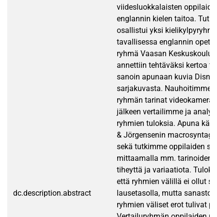
viidesluokkalaisten oppilaide
englannin kielen taitoa. Tut
osallistui yksi kielikylpyryhmä
tavallisessa englannin opetu
ryhmä Vaasan Keskuskoulusta
annettiin tehtäväksi kertoa t
sanoin apunaan kuvia Disne
sarjakuvasta. Nauhoitimme
ryhmän tarinat videokameral
jälkeen vertailimme ja anal
ryhmien tuloksia. Apuna kä
& Jörgensenin macrosyntagm
sekä tutkimme oppilaiden sa
mittaamalla mm. tarinoiden l
tiheyttä ja variaatiota. Tulokse
että ryhmien välillä ei ollut s
dc.description.abstract
lausetasolla, mutta sanaston
ryhmien väliset erot tulivat p
Vertailuryhmän oppilaiden pu