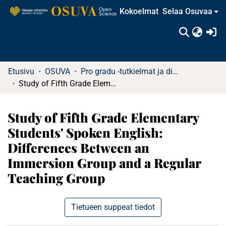
Kokoelmat
Selaa Osuvaa
(c
Etusivu
OSUVA
Pro gradu -tutkielmat ja diplomityöt
Study of Fifth Grade Elementary Students' Spoken English: Differences Between an Immersion Group and a Regular Teaching Group
Study of Fifth Grade Elementary
Students' Spoken English:
Differences Between an
Immersion Group and a Regular
Teaching Group
Tietueen suppeat tiedot