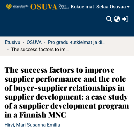
Kokoelmat
Selaa Osuvaa
(c
Etusivu
OSUVA
Pro gradu -tutkielmat ja diplomityöt
The success factors to improve supplier performance and the role of buyer-supplier relationships in supplier development: a case study of a supplier development program in a Finnish MNC
The success factors to improve
supplier performance and the role
of buyer-supplier relationships in
supplier development: a case study
of a supplier development program
in a Finnish MNC
Hirvi, Mari Susanna Emilia