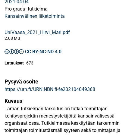
2021-04-04
Pro gradu -tutkielma
Kansainvälinen liiketoiminta
UniVaasa_2021_Hirvi_Mari.pdf
2.08 MB
CC BY-NC-ND 4.0
Lataukset
673
Pysyvä osoite
https://urn.fi/URN:NBN:fi-fe202104049368
Kuvaus
Tämän tutkielman tarkoitus on tutkia toimittajan
kehitysprojektin menestystekijöitä kansainvälisessä
organisaatiossa. Tutkielmassa keskitytään tarkemmin
toimittajan toimitustäsmällisyyteen sekä toimittajan ja