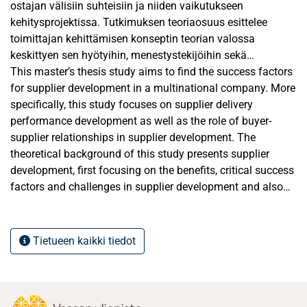
ostajan välisiin suhteisiin ja niiden vaikutukseen
kehitysprojektissa. Tutkimuksen teoriaosuus esittelee
toimittajan kehittämisen konseptin teorian valossa
keskittyen sen hyötyihin, menestystekijöihin sekä
haasteisiin. Lisäksi erilaiset toimittajan kehittämiseen
This master’s thesis study aims to find the success factors
liittyvät toiminnot käydään läpi. Tämän jälkeen teoriaosuus
for supplier development in a multinational company. More
käsittelee toimittajan suorituskyvyn mittareita ja esittelee
specifically, this study focuses on supplier delivery
yleisimmät teoriat sekä lähestymistavat suorituskyvyn
performance development as well as the role of buyer-
mittaamiselle.
supplier relationships in supplier development. The
Empiirinen tutkimus on toteutettu kvalitatiivisella
theoretical background of this study presents supplier
tapaustutkimuksella. Tapaustutkimukseen valittu yritys on
development, first focusing on the benefits, critical success
suomalainen teollisuusalan kansainvälinen yritys, jolla on
factors and challenges in supplier development and also
kompleksi toimitusketju, kattaen toimittajia sekä
provides an overview of the different supplier development
Euroopasta että Kiinasta. Tutkimuksen data on kerätty
activities, classified based on the buyer company’s
haastatteluilla, havainnoilla sekä tukevana datana on
involvement level in those activities.
Tietueen kaikki tiedot
käytetty ostajayrityksen dataa. Data on kerätty yhden
The theoretical background also provides insight on
vuoden ajalta.
supplier performance measurement, in order to gain
Tutkimuksen tulokset osoittavat, että
understanding on how and based on what theories supplier
kommunikointitavoilla sekä toimittajan suorituskyvyn
performance is being measured.