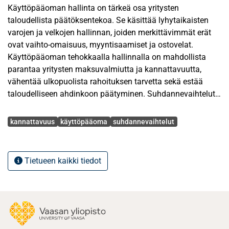
Käyttöpääoman hallinta on tärkeä osa yritysten
taloudellista päätöksentekoa. Se käsittää lyhytaikaisten
varojen ja velkojen hallinnan, joiden merkittävimmät erät
ovat vaihto-omaisuus, myyntisaamiset ja ostovelat.
Käyttöpääoman tehokkaalla hallinnalla on mahdollista
parantaa yritysten maksuvalmiutta ja kannattavuutta,
vähentää ulkopuolista rahoituksen tarvetta sekä estää
taloudelliseen ahdinkoon päätyminen. Suhdannevaihtelut,
kokonaistuotannon poikkeamat potentiaalisen tuotannon
Avainsanat
ympärillä, voivat lisätä tai vähentää yrityksen
kannattavuus
käyttöpääoma
suhdannevaihtelut
käyttöpääoman rahoitustarvetta vaikuttamalla kuluttajien
kysyntään ja yritysten toimintaan. Lisäksi vaihteluilla on
todettu olevan merkitystä käyttöpääoman hallinnan ja
Tietueen kaikki tiedot
kannattavuuden väliseen suhteeseen. Käyttöpääoman
hallinnan merkitys kannattavuudelle on havaittu
voimakkaampana laskusuhdanteiden aikoina.
Tutkielman tavoitteena on tutkia, vaikuttavatko
yhteiskunnan talouskasvun vaihtelut, eli