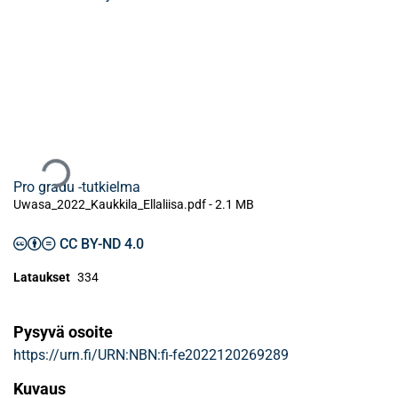
Ladataan...
Pro gradu -tutkielma
Uwasa_2022_Kaukkila_Ellaliisa.pdf -
2.1 MB
CC BY-ND 4.0
Lataukset
334
Pysyvä osoite
https://urn.fi/URN:NBN:fi-fe2022120269289
Kuvaus