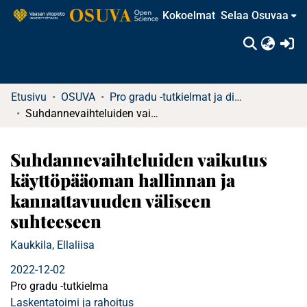
Kokoelmat
Selaa Osuvaa
(c
Etusivu
OSUVA
Pro gradu -tutkielmat ja diplomityöt
Suhdannevaihteluiden vaikutus käyttöpääoman hallinnan ja kannattavuuden väliseen suhteeseen
Suhdannevaihteluiden vaikutus
käyttöpääoman hallinnan ja
kannattavuuden väliseen
suhteeseen
Kaukkila, Ellaliisa
2022-12-02
Pro gradu -tutkielma
Laskentatoimi ja rahoitus