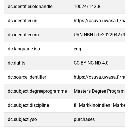
dc.identifier.oldhandle
10024/14206
dc.identifier.uri
https://osuva.uwasa.fi/h
dc.identifier.urn
URN:NBN:fi-fe2022042731
dc.language.iso
eng
dc.rights
CC BY-NC-ND 4.0
dc.source.identifier
https://osuva.uwasa.fi/h
dc.subject.degreeprogramme
Master's Degree Programme
dc.subject.discipline
fi=Markkinointi|en=Marketi
dc.subject.yso
purchases