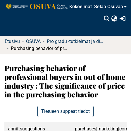
Kokoelmat
Selaa Osuvaa
(c
Etusivu
OSUVA
Pro gradu -tutkielmat ja diplomityöt
Purchasing behavior of professional buyers in out of home industry : The significance of price in the purchasing behavior
Purchasing behavior of
professional buyers in out of home
industry : The significance of price
in the purchasing behavior
Tietueen suppeat tiedot
annif.suggestions
purchases|marketing|commun