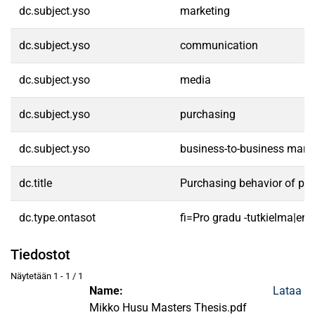
dc.subject.yso
marketing
dc.subject.yso
communication
dc.subject.yso
media
dc.subject.yso
purchasing
dc.subject.yso
business-to-business mark
dc.title
Purchasing behavior of prof
dc.type.ontasot
fi=Pro gradu -tutkielma|en
Tiedostot
Näytetään
1 - 1 / 1
Name:
Lataa
Mikko Husu Masters Thesis.pdf