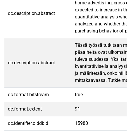
home advertis-ing, cross c
expected to increase in the
dc.description.abstract
quantitative analysis where
analyzed and whether they h
purchasing behav-ior of pr
Tässä työssä tutkitaan med
pääaiheita ovat ulkomainont
tulevaisuudessa. Yksi tärk
dc.description.abstract
kvantitatiivisella analyysi
ja määritetään, onko niillä
mittakaavassa. Tutkielmall
dc.format.bitstream
true
dc.format.extent
91
dc.identifier.olddbid
15980