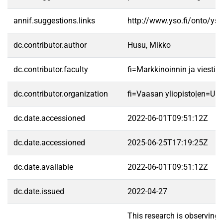
annif.suggestions.links
http://www.yso.fi/onto/ys
dc.contributor.author
Husu, Mikko
dc.contributor.faculty
fi=Markkinoinnin ja viest
dc.contributor.organization
fi=Vaasan yliopisto|en=Uni
dc.date.accessioned
2022-06-01T09:51:12Z
dc.date.accessioned
2025-06-25T17:19:25Z
dc.date.available
2022-06-01T09:51:12Z
dc.date.issued
2022-04-27
This research is observing 